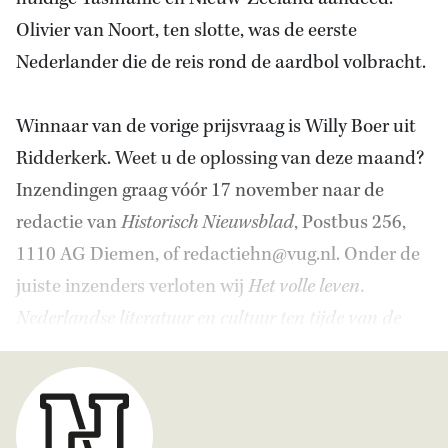
Olivier van Noort, ten slotte, was de eerste
Nederlander die de reis rond de aardbol volbracht.
Winnaar van de vorige prijsvraag is Willy Boer uit
Ridderkerk. Weet u de oplossing van deze maand?
Inzendingen graag vóór 17 november naar de
redactie van
Historisch Nieuwsblad
, Postbus 256,
1110 AG Diemen, of redactiehn@vug.nl. Onder de
juiste inzenders verloten wij
Het volle leven.
Nederlandse literatuur en cultuur ten tijde van de
Republiek (1550-1800)
door René van Stipriaan.