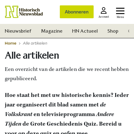
Abonneren
Account
Menu
Nieuwsbrief
Magazine
HN Actueel
Shop
Ge
Home
Alle artikelen
Alle artikelen
Een overzicht van de artikelen die we recent hebben
gepubliceerd.
Hoe staat het met uw historische kennis? Ieder
jaar organiseert dit blad samen met
de
Volkskrant
en televisieprogramma
Andere
Tijden
de Grote Geschiedenis Quiz. Bereid u
Zoek
voor op deze quiz en oefen mee.