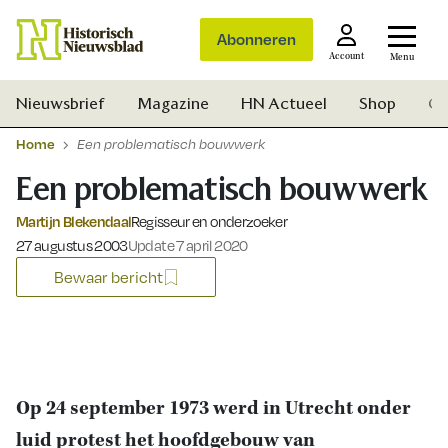
Abonneren
Account
Menu
Nieuwsbrief
Magazine
HN Actueel
Shop
Ge
Home
Een problematisch bouwwerk
Een problematisch bouwwerk
Martijn Blekendaal
Regisseur en onderzoeker
Gepubliceerd op:
27 augustus 2003
Update 7 april 2020
Bewaar bericht
Op 24 september 1973 werd in Utrecht onder
Zoek
luid protest het hoofdgebouw van