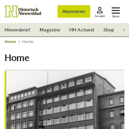
Abonneren
Account
Menu
Nieuwsbrief
Magazine
HN Actueel
Shop
Ge
Home
Home
Home
Zoek