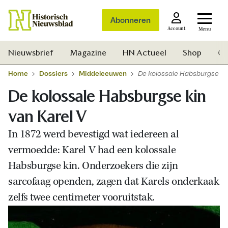
Abonneren
Account
Menu
Nieuwsbrief
Magazine
HN Actueel
Shop
Ge
Home
Dossiers
Middeleeuwen
De kolossale Habsburgse kin
De kolossale Habsburgse kin
van Karel V
In 1872 werd bevestigd wat iedereen al
vermoedde: Karel V had een kolossale
Habsburgse kin. Onderzoekers die zijn
sarcofaag openden, zagen dat Karels onderkaak
zelfs twee centimeter vooruitstak.
Zoek