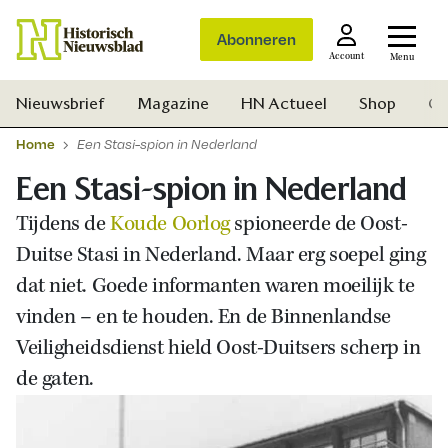
Abonneren
Account
Menu
Nieuwsbrief
Magazine
HN Actueel
Shop
Ge
Home
Een Stasi-spion in Nederland
Een Stasi-spion in Nederland
Tijdens de
Koude Oorlog
spioneerde de Oost-
Duitse Stasi in Nederland. Maar erg soepel ging
dat niet. Goede informanten waren moeilijk te
vinden – en te houden. En de Binnenlandse
Veiligheidsdienst hield Oost-Duitsers scherp in
de gaten.
Zoek