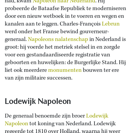
had, kwam
Napoleon naar Nederland
. Hij
probeerde de Bataafse Republiek te moderniseren
door een nieuw wetboek in te voeren en wegen en
kanalen aan te leggen. Charles-François
Lebrun
werd onder het Franse bewind gouverneur-
generaal.
Napoleons nalatenschap
in Nederland is
groot: hij voerde het metriek stelsel in en zorgde
voor een gestandaardiseerde registratie van
geboorten en huwelijken: de Burgerlijke Stand. Hij
liet ook meerdere
monumenten
bouwen ter ere
van zijn militaire successen.
Lodewijk Napoleon
De generaal benoemde zijn broer
Lodewijk
Napoleon
tot koning van Nederland. Lodewijk
regeerde tot 1810 over Holland, waarna hij weer