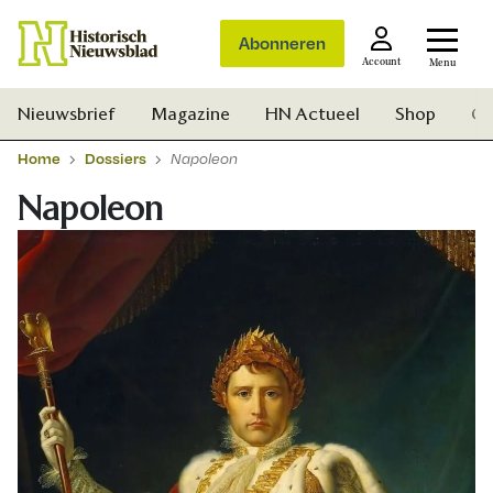
Abonneren
Account
Menu
Nieuwsbrief
Magazine
HN Actueel
Shop
Ge
Home
Dossiers
Napoleon
Napoleon
Zoek