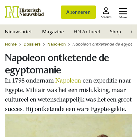
Abonneren
Account
Menu
Nieuwsbrief
Magazine
HN Actueel
Shop
Ge
Home
Dossiers
Napoleon
Napoleon ontketende de egypto
Napoleon ontketende de
egyptomanie
In 1798 ondernam
Napoleon
een expeditie naar
Egypte. Militair was het een mislukking, maar
cultureel en wetenschappelijk was het een groot
succes. Hij ontketende een ware Egypte-gekte.
Zoek