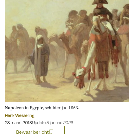
Napoleon in Egypte, schilderij ui 1863.
Henk Wesseling
Gepubliceerd op:
28 maart 2013
Update 5 januari 2026
Bewaar bericht