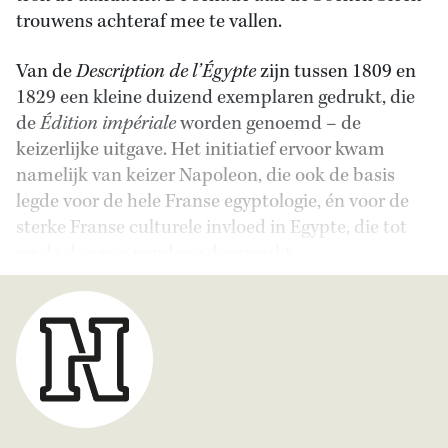
trouwens achteraf mee te vallen.
Van de
Description de l’Égypte
zijn tussen 1809 en
1829 een kleine duizend exemplaren gedrukt, die
de
Édition impériale
worden genoemd – de
keizerlijke uitgave. Het initiatief ervoor kwam
namelijk van keizer Napoleon, die ook de basis
legde voor de hele Franse egyptologie, én voor de
sterke Franse culturele invloed in Egypte, die tot
op de dag van vandaag doorwerkt.