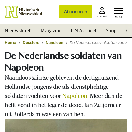
Abonneren
Account
Menu
Nieuwsbrief
Magazine
HN Actueel
Shop
Ge
Home
Dossiers
Napoleon
De Nederlandse soldaten van Na
De Nederlandse soldaten van
Napoleon
Naamloos zijn ze gebleven, de dertigduizend
Hollandse jongens die als dienstplichtige
soldaten vochten voor
Napoleon
. Meer dan de
helft vond in het leger de dood. Jan Zuijdmeer
uit Rotterdam was een van hen.
Zoek