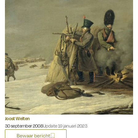
Joost Welten
Gepubliceerd op:
30 september 2008
Update 19 januari 2023
Bewaar bericht