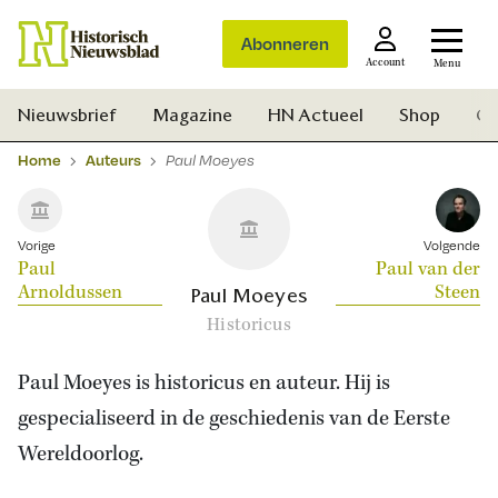
Abonneren
Account
Menu
Nieuwsbrief
Magazine
HN Actueel
Shop
Ge
Home
Auteurs
Paul Moeyes
Vorige
Volgende
Paul
Paul van der
Arnoldussen
Steen
Paul Moeyes
Historicus
Paul Moeyes is historicus en auteur. Hij is
gespecialiseerd in de geschiedenis van de Eerste
Wereldoorlog.
Zoek