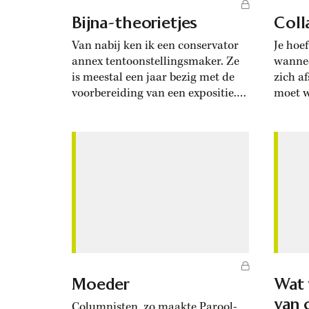
Bijna-theorietjes
Coll
Van nabij ken ik een conservator
Je hoef
annex tentoonstellingsmaker. Ze
wannee
is meestal een jaar bezig met de
zich a
voorbereiding van een expositie.
moet w
Inlezen, archieven raadplegen,
Oldenb
interviews afnemen. Ze maakt er
tijdge
altijd iets prachtigs van, maar
niet, d
voor het zover is moeten er heel
Noorder
wat tegenvallers worden verwerkt.
maart 
Bij dat ene aardige verhaal
radio
ontbreekt een plaatje, en ja, wat...
discus
Nationa
Moeder
Wat 
van 
Columnisten, zo maakte Parool-