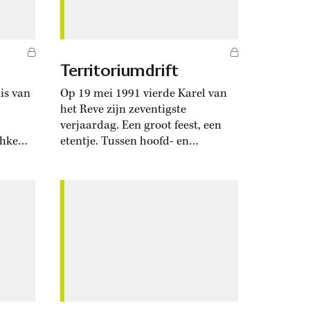
Territoriumdrift
is van
Op 19 mei 1991 vierde Karel van
het Reve zijn zeventigste
verjaardag. Een groot feest, een
chke
etentje. Tussen hoofd- en
zeer
nagerecht zorgde journalist
rdigd
Theodor Holman voor een
i toe.
verrassing. Samen met zijn
 van
uitgever Kees Aerts opende hij een
me nog
aantal dozen met exemplaren van
t werd
een boek dat Holman over Van het
ond
Reve had geschreven: Karel.
Holman, een...