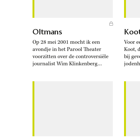
Oltmans
Koo
Op 28 mei 2001 mocht ik een
Voor e
avondje in het Parool Theater
Koot, 
voorzitten over de controversiële
bij ge
journalist Wim Klinkenberg
jodenh
(1923-1995). Klinkenberg was een
gedood
bevlogen aanhanger van de
van zi
Sovjet-Unie en van het vrije
Rob. Hi
woord. Althans, het vrije woord
voorna
hier. In de Sovjet-Unie lag dat
achter
weer wat anders, vond hij. Deze
al nar
dialectiek kon hij trouwens met
Hendri
groot...