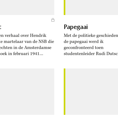
t
Papegaai
en verhaal over Hendrik
Met de politieke geschieden
de martelaar van de NSB die
de papegaai werd ik
vechten in de Amsterdamse
geconfronteerd toen
oek in februari 1941
studentenleider Rudi Duts
 werd, sprak ik met een
naar Amsterdam kwam. In 
jn zoons. Ik noemde hem
opgewonden en verontwaa
j wilde niet dat zijn
Duits sprak hij Krasnapolsk
am bekend werd; met die
Het was denk ik in 1969 en
naam had hij na de oorlog
wat hij gezegd heeft staat 
igheid genoeg gehad.
maar weinig bij. Interessan
k...
het pas toen ik later die av
iemand...