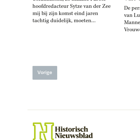
hoofdredacteur Sytze van der Zee
De per
mij bij zijn komst eind jaren
van Lu
tachtig duidelijk, moeten
Manne
controversieel zijn. Gedonder in
Vrouwe
de glazen, debat in het café,
van M
spraakmakendheid, daar ging het
vrouwe
om. En zo verdwenen
waarin
goedaardige, verstandige figuren
bevel g
als de schrijvers Willem van Toorn
joden.
en A.L. Snijders uit de kolommen.
Vorige
verlan
En Theo van Gogh kwam...
archiva
Nederl
openba
bijvoo