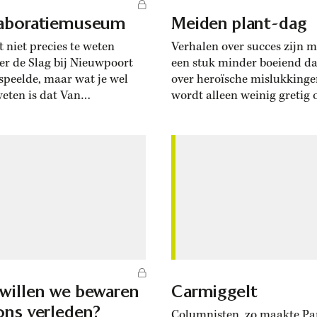
aboratiemuseum
Meiden plant-dag
t niet precies te weten
Verhalen over succes zijn m
r de Slag bij Nieuwpoort
een stuk minder boeiend da
fspeelde, maar wat je wel
over heroïsche mislukkinge
eten is dat Van
wordt alleen weinig gretig 
arnevelt en Hugo de Groot
verteld. Een paar jaar gele
noten waren. Dat vind ik
organiseerde ik enkele
at vindt Nelleke
bijeenkomsten waar journa
vliet, en ze zei het 28
over hun liefst hilarisch fal
in een debat in
werden ondervraagd. Wel, 
programma OVT. De
het algemeen konden ze zi
sie ging over het
toch weinig van herinneren.
al...
ik geloof niet dat...
willen we bewaren
Carmiggelt
ons verleden?
Columnisten, zo maakte Pa