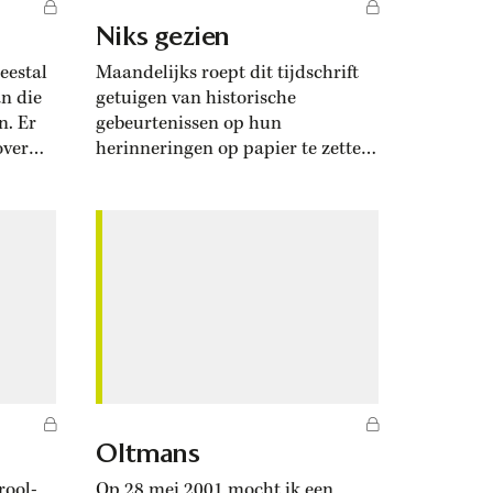
Niks gezien
eestal
Maandelijks roept dit tijdschrift
n die
getuigen van historische
n. Er
gebeurtenissen op hun
over
herinneringen op papier te zetten.
den
Bij dezen meld ik me. Ik was de
afgelopen weken van zeer nabij
listen
getuige van maar liefst twee
en
historische gebeurtenissen.
over
Zaterdag 15 november waren we
ch daar
in Istanbul. Zo tegen een uur of elf
 ‘Nee,
dronken we een potje thee op
een...
Oltmans
rool-
Op 28 mei 2001 mocht ik een