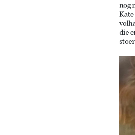
nog 
Kate 
volha
die e
stoer