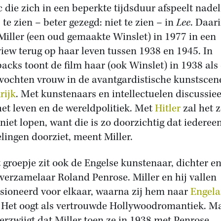
c die zich in een beperkte tijdsduur afspeelt nadel
 te zien – beter gezegd: niet te zien – in
Lee
. Daar
 Miller (een oud gemaakte Winslet) in 1977 in een
view terug op haar leven tussen 1938 en 1945. In
backs toont de film haar (ook Winslet) in 1938 als
evochten vrouw in de avantgardistische kunstscen
rijk
. Met kunstenaars en intellectuelen discussiee
het leven en de wereldpolitiek. Met
Hitler
zal het z
 niet lopen, want die is zo doorzichtig dat iedereen
lingen doorziet, meent Miller.
t groepje zit ook de Engelse kunstenaar, dichter e
verzamelaar Roland Penrose. Miller en hij vallen
sioneerd voor elkaar, waarna zij hem naar
Engel
. Het oogt als vertrouwde Hollywoodromantiek. M
verzwijgt dat Miller toen ze in 1938 met Penrose