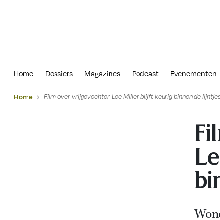
Home
Dossiers
Magazines
Podcas
Home
Dossiers
Magazines
Podcast
Evenementen
Home
Film over vrijgevochten Lee Miller blijft keurig binnen de lijntje
Fi
Le
bi
Wonde