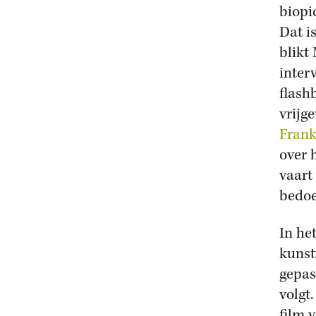
biopi
Dat is
blikt
inter
flash
vrijg
Frank
over 
vaart
bedoe
In he
kunst
gepas
volgt
film 