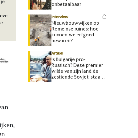
je
onbetaalbaar
ieve
Interview
je
Nieuwbouwwijken op
Romeinse ruïnes: hoe
kunnen we erfgoed
bewaren?
Artikel
Is Bulgarije pro-
Russisch? Deze premier
wilde van zijn land de
zestiende Sovjet-staat
maken
 van
ijken,
en