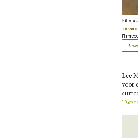
Filmpos
Jos van 
Filmrec
Bewa
Lee M
voor 
surre
Tweed