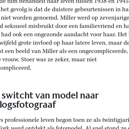
de film behandelt haar leven tussen 1938 en 1945
het gevolg is dat de duistere gebeurtenissen in ha
 niet worden genoemd. Miller werd op zevenjarig
ijd seksueel misbruikt door een familievriend en h
 had ook een ongezonde aandacht voor haar. Het
wijfeld grote invloed op haar latere leven, maar de
st een beeld van Miller als een ongecompliceerde,
e vrouw. Stoer was ze zeker, maar niet
ompliceerd.
 switcht van model naar
logsfotograaf
rs professionele leven begon toen ze als twintigjar
ork werd ontdekt als fotomodel. Al snel stond ze 