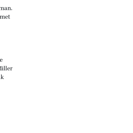
nman.
 met
ie
iller
lk