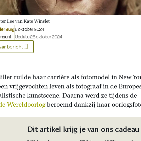
ter Lee van Kate Winslet
Gepubliceerd op:
der Burg
8 oktober 2024
ensent
Update 28 oktober 2024
ar bericht
iller ruilde haar carrière als fotomodel in New Yo
een vrijgevochten leven als fotograaf in de Europe
alistische kunstscene. Daarna werd ze tijdens de
e Wereldoorlog
beroemd dankzij haar oorlogsfoto
Dit artikel krijg je van ons cadeau