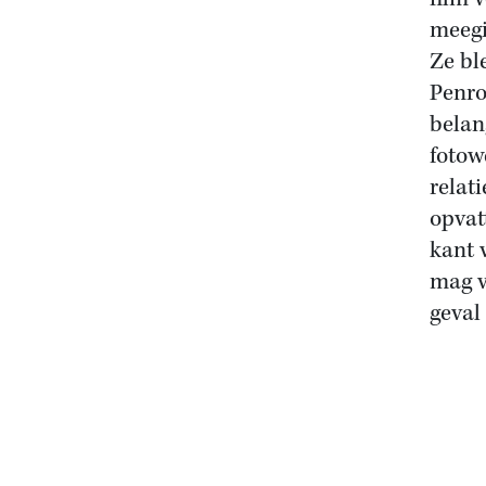
meegi
Ze bl
Penro
belan
fotow
relat
opvat
kant v
mag v
geval