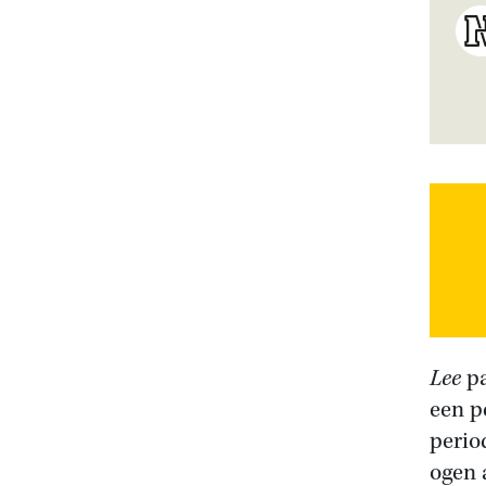
Lee
pa
een p
perio
ogen 