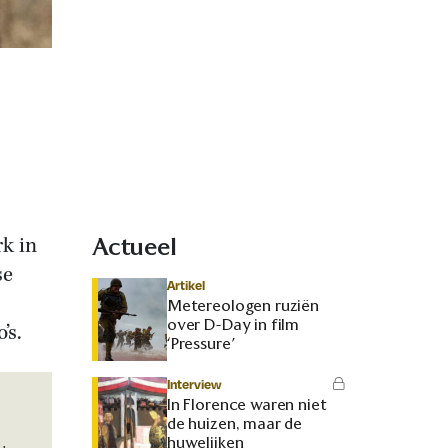
rk in
Actueel
se
Artikel
Metereologen ruziën
over D-Day in film
’s.
‘Pressure’
Interview
In Florence waren niet
de huizen, maar de
huwelijken