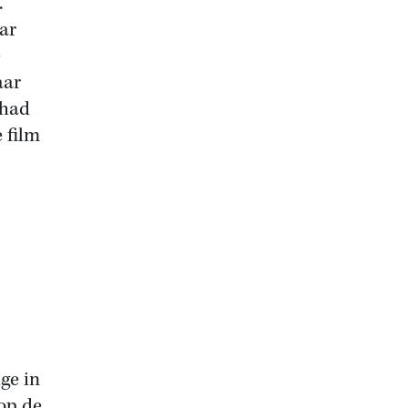
.
ar
e
aar
 had
 film
ige in
op de