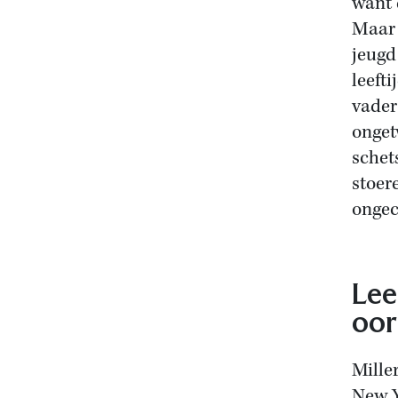
want 
Maar 
jeugd
leeft
vader
onget
schet
stoer
ongec
Lee
oor
Mille
New Y