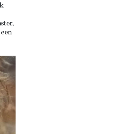
ok
ster,
r een