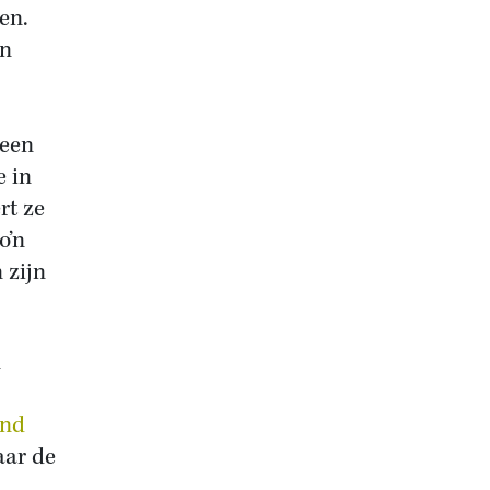
en.
in
 een
e in
rt ze
o’n
 zijn
n
and
aar de