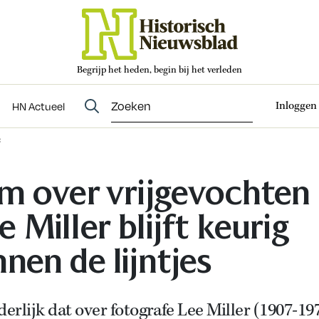
Begrijp het heden, begin bij het verleden
Abonneren
t
Evenementen
HN Actueel
Inloggen
HN Actueel
s
lm over vrijgevochten
e Miller blijft keurig
nnen de lijntjes
rlijk dat over fotografe Lee Miller (1907-19