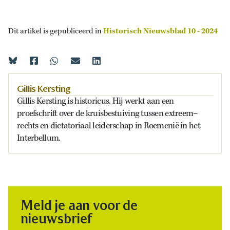
Dit artikel is gepubliceerd in
Historisch Nieuwsblad 10 - 2024
Gillis Kersting
Gillis
Kersting
is historicus.
Hij werkt aan een
proefschrift over de kruisbestuiving tussen
extreem
–
rechts
en dictatoriaal leiderschap in Roemenië
in
het
I
nterbellum
.
Meld je aan voor de
nieuwsbrief