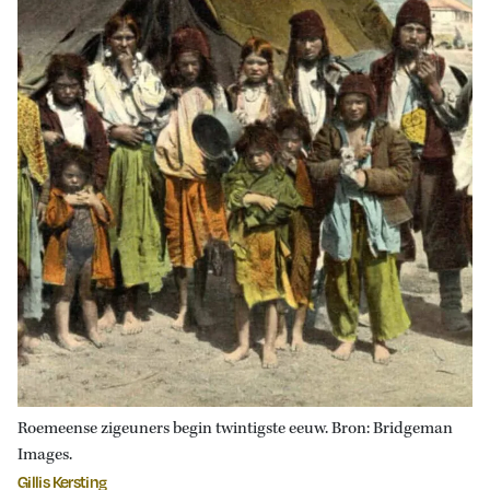
Roemeense zigeuners begin twintigste eeuw. Bron: Bridgeman
Images.
Gillis Kersting