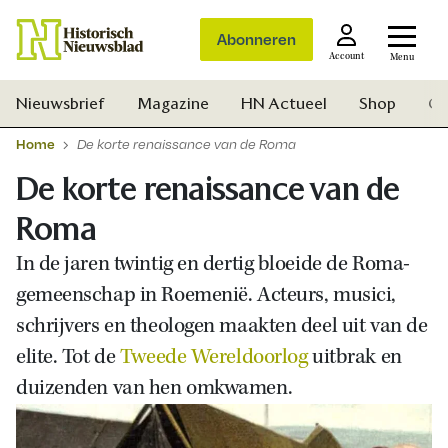
Abonneren
Account
Menu
Nieuwsbrief
Magazine
HN Actueel
Shop
Ge
Home
De korte renaissance van de Roma
De korte renaissance van de
Roma
In de jaren twintig en dertig bloeide de Roma-
gemeenschap in Roemenië. Acteurs, musici,
schrijvers en theologen maakten deel uit van de
elite. Tot de
Tweede Wereldoorlog
uitbrak en
duizenden van hen omkwamen.
Zoek