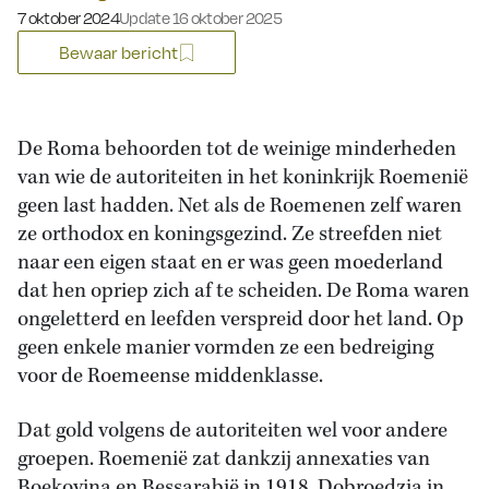
Gepubliceerd op:
7 oktober 2024
Update 16 oktober 2025
Bewaar bericht
De Roma behoorden tot de weinige minderheden
van wie de autoriteiten in het koninkrijk Roemenië
geen last hadden. Net als de Roemenen zelf waren
ze orthodox en koningsgezind. Ze streefden niet
naar een eigen staat en er was geen moederland
dat hen opriep zich af te scheiden. De Roma waren
ongeletterd en leefden verspreid door het land. Op
geen enkele manier vormden ze een bedreiging
voor de Roemeense middenklasse.
Dat gold volgens de autoriteiten wel voor andere
groepen. Roemenië zat dankzij annexaties van
Boekovina en Bessarabië in 1918, Dobroedzja in