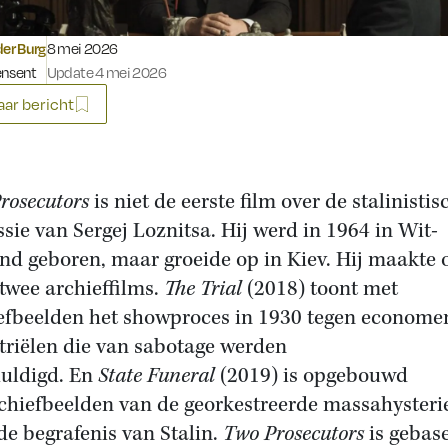
Gepubliceerd op:
der Burg
8 mei 2026
ensent
Update 4 mei 2026
ar bericht
rosecutors
is niet de eerste film over de stalinistis
ssie van Sergej Loznitsa. Hij werd in 1964 in Wit-
nd geboren, maar groeide op in Kiev. Hij maakte 
twee archieffilms.
The Trial
(2018) toont met
efbeelden het showproces in 1930 tegen econome
triëlen die van sabotage werden
uldigd. En
State Funeral
(2019) is opgebouwd
rchiefbeelden van de georkestreerde massahysteri
de begrafenis van Stalin.
Two Prosecutors
is gebas