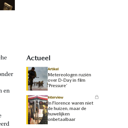
che
Actueel
Artikel
onder
Metereologen ruziën
over D-Day in film
‘Pressure’
n en
Interview
In Florence waren niet
de huizen, maar de
huwelijken
e
onbetaalbaar
eerd