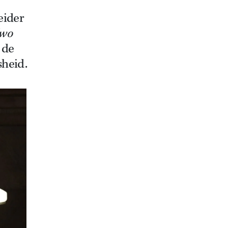
eider
wo
 de
sheid.