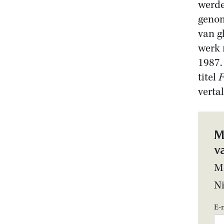
werde
genom
van g
werk 
1987.
titel
F
verta
M
v
Me
N
E-