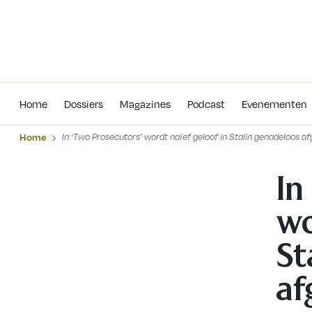
Home
Dossiers
Magazines
Podcas
Home
Dossiers
Magazines
Podcast
Evenementen
Home
In ‘Two Prosecutors’ wordt naïef geloof in Stalin genadeloos af
In
wo
St
af