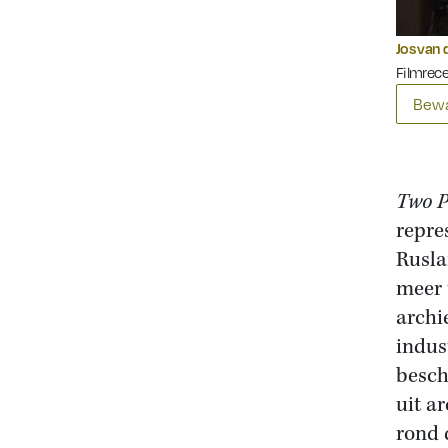
Jos van 
Filmrec
Bewa
Two P
repre
Rusla
meer 
archi
indus
besch
uit a
rond 