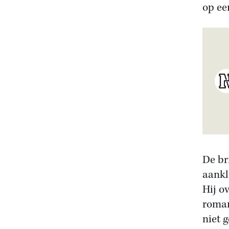
op ee
De br
aankl
Hij o
roma
niet 