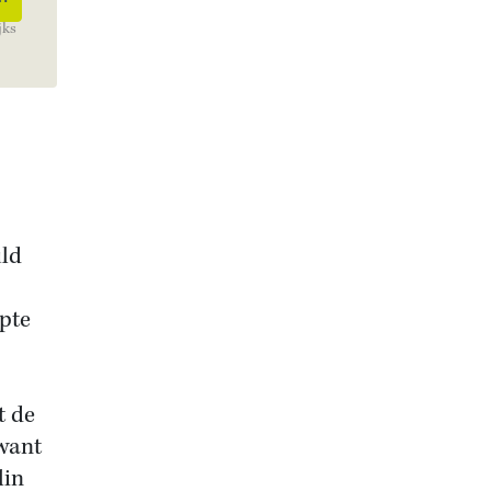
jks
uld
upte
t de
want
lin