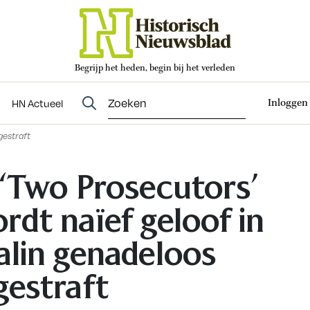
Begrijp het heden, begin bij het verleden
Abonneren
t
Evenementen
HN Actueel
Inloggen
HN Actueel
gestraft
 ‘Two Prosecutors’
rdt naïef geloof in
alin genadeloos
gestraft