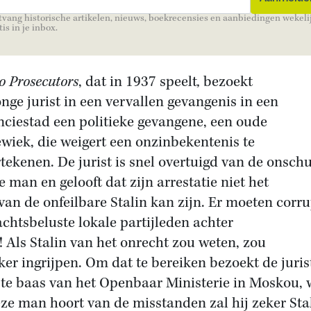
vang historische artikelen, nieuws, boekrecensies en aanbiedingen wekeli
tis in je inbox.
o Prosecutors
, dat in 1937 speelt
,
bezoekt
onge jurist in een vervallen gevangenis in een
nciestad een politieke gevangene, een oude
ewiek, die weigert een onzinbekentenis te
tekenen. De jurist is snel overtuigd van de onsch
e man en gelooft dat zijn arrestatie niet het
van de onfeilbare Stalin kan zijn. Er moeten corr
chtsbeluste lokale partijleden achter
n! Als Stalin van het onrecht zou weten, zou
eker ingrijpen. Om dat te bereiken bezoekt de juris
te baas van het Openbaar Ministerie in Moskou, 
eze man hoort van de misstanden zal hij zeker Sta