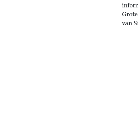
infor
Grote
van S