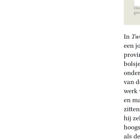
Ont
gra
In
Tw
een j
provi
bolsj
onder
van d
werk 
en ma
zitte
hij z
hoogs
als d