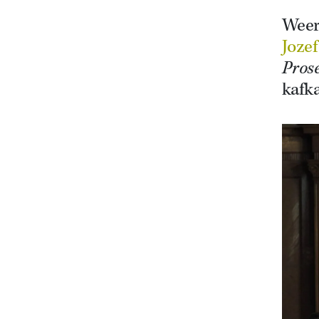
Weer 
Jozef
Pros
kafk