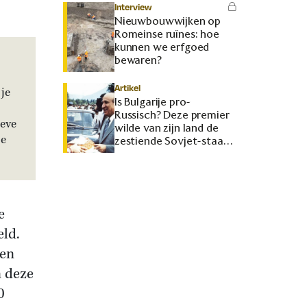
Interview
Nieuwbouwwijken op
Romeinse ruïnes: hoe
kunnen we erfgoed
bewaren?
Artikel
je
Is Bulgarije pro-
Russisch? Deze premier
ieve
wilde van zijn land de
je
zestiende Sovjet-staat
maken
e
eld.
 en
n deze
0