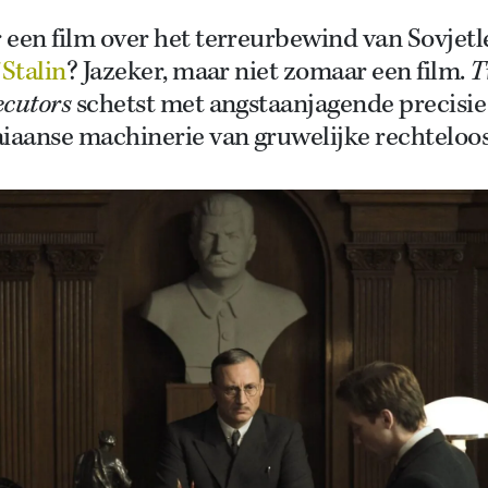
een film over het terreurbewind van Sovjetl
 Stalin
? Jazeker, maar niet zomaar een film.
T
ecutors
schetst met angstaanjagende precisie
aiaanse machinerie van gruwelijke rechteloo