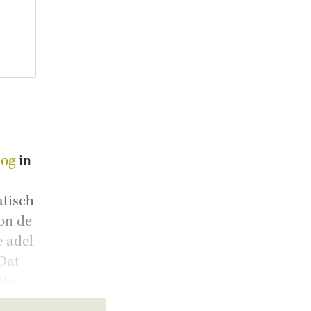
log
in
atisch
on de
e adel
 Dat
ies.