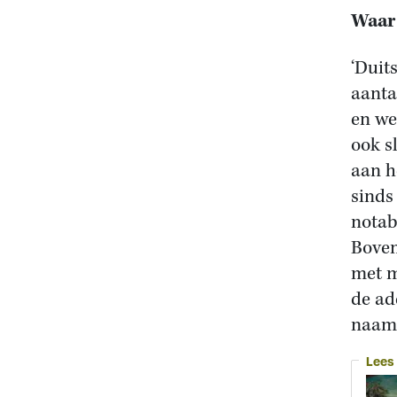
Waar
‘Duit
aanta
en we
ook s
aan h
sinds
notab
Boven
met m
de ad
naam 
Lees