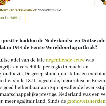
Gepubliceerd op:
torm van 's Gravesande
6 december 2024
ar bericht
 positie hadden de Nederlandse en Duitse ade
at in 1914 de Eerste Wereldoorlog uitbrak?
uitse adel van de late
negentiende eeuw
was
grijk en verschilde per regio in macht en
grondbezit. De groep stond qua status en macht 
an het sinds 1871 ingestelde, hiërarchische Keizer
s goed herkenbaar aan zijn opvallende levensstijl
 maatschappelijke prestige. Nederland was een ve
er, meer egalitair land. Sinds de
grondwetsherzien