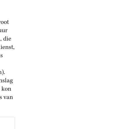
root
uur
, die
ienst,
as
n).
nslag
e kon
s van