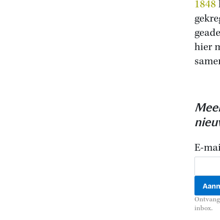
1848
gekre
geade
hier 
samen
Meer
nieu
E-mai
Ontvang 
inbox.