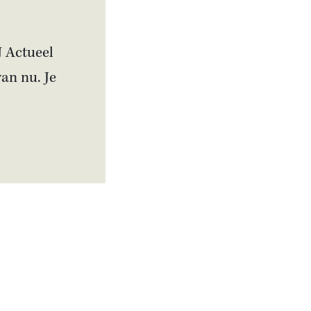
N Actueel
van nu. Je