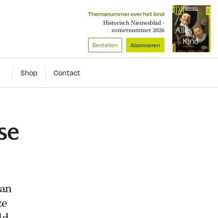
Themanummer over het kind
Historisch Nieuwsblad -
zomernummer 2026
Bestellen
Abonneren
Shop
Contact
se
van
ze