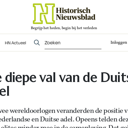
Begrijp het heden, begin bij het verleden
Abonneren
t
Evenementen
HN Actueel
Inloggen
HN Actueel
 diepe val van de Duit
el
wee wereldoorlogen veranderden de positie 
ederlandse en Duitse adel. Opeens telden de