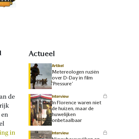
l
Actueel
Artikel
Metereologen ruziën
over D-Day in film
‘Pressure’
aan de
Interview
In Florence waren niet
rijk
de huizen, maar de
 en
huwelijken
onbetaalbaar
el
ing in
Interview