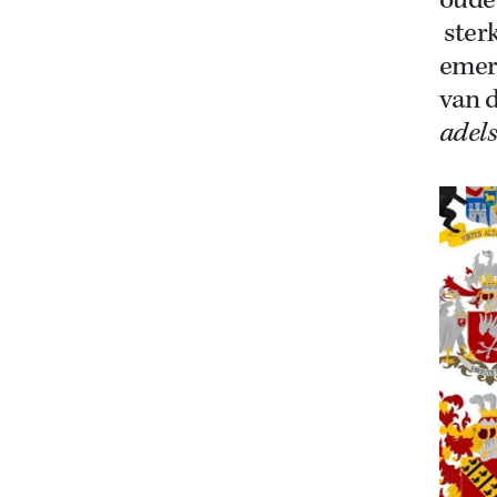
oude 
sterk
emer
van 
adel