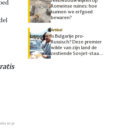
Nieuwbouwwijken op
loed
Romeinse ruïnes: hoe
kunnen we erfgoed
bewaren?
del
Artikel
Is Bulgarije pro-
Russisch? Deze premier
wilde van zijn land de
zestiende Sovjet-staat
maken
ratis
tis in je