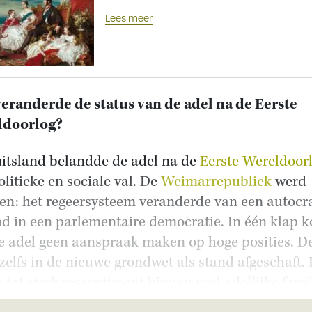
Lees meer
eranderde de status van de adel na de Eerste
ldoorlog?
uitsland belandde de adel na de
Eerste Wereldoor
olitieke en sociale val. De
Weimarrepubliek
werd
en: het regeersysteem veranderde van een autocr
d in een parlementaire democratie. In één klap k
e adel geen aanspraak maken op hoge posities. D
zelfs in de nieuwe grondwet als stand afgeschaft.
e tot sterk ressentiment binnen veel adellijke famil