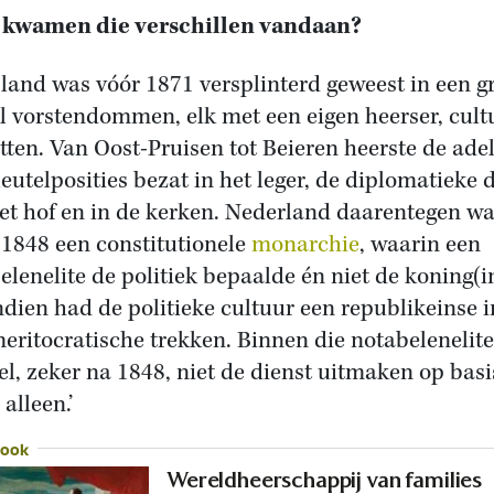
 kwamen die verschillen vandaan?
sland was vóór 1871 versplinterd geweest in een g
l vorstendommen, elk met een eigen heerser, cult
tten. Van Oost-Pruisen tot Beieren heerste de adel
leutelposities bezat in het leger, de diplomatieke d
et hof en in de kerken. Nederland daarentegen w
 1848 een constitutionele
monarchie
, waarin een
elenelite de politiek bepaalde én niet de koning(i
dien had de politieke cultuur een republikeinse i
eritocratische trekken. Binnen die notabelenelit
el, zeker na 1848, niet de dienst uitmaken op basi
alleen.’
 ook
Wereldheerschappij van families