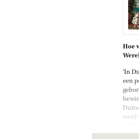
Hoe v
Were
‘In D
een p
gebor
bewin
Duits
werd 
leidd