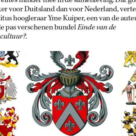
elites minder mee in de samenleving. Dat go
er voor Duitsland dan voor Nederland, verte
itus hoogleraar Yme Kuiper, een van de aute
de pas verschenen bundel
Einde van de
scultuur?
.