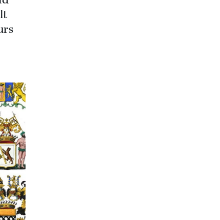
ld
lt
urs