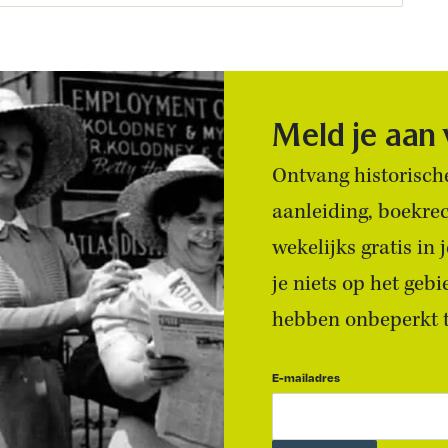
Meld je aan
Ontvang historische
aanleiding, boekre
wekelijks gratis in
je niets op het geb
hebben onbeperkt to
E-mailadres