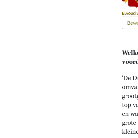
Ewoud S
Bewa
Welke
voord
‘De D
omvan
groot
top v
en wa
grote
klein