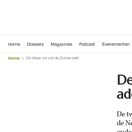
Home
Dossiers
Magazines
Podcas
Home
Dossiers
Magazines
Podcast
Evenementen
Home
De diepe val van de Duitse adel
De
ad
De t
de N