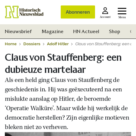
Abonneren
Account
Menu
Nieuwsbrief
Magazine
HN Actueel
Shop
Ge
Home
Dossiers
Adolf Hitler
Claus von Stauffenberg: een du
Claus von Stauffenberg: een
dubieuze martelaar
Als een held ging Claus von Stauffenberg de
geschiedenis in. Hij was geëxecuteerd na een
mislukte aanslag op Hitler, de beroemde
‘Operatie Walküre’. Maar wilde hij werkelijk de
democratie herstellen? Zijn eigenlijke motieven
bleken niet zo verheven.
Zoek