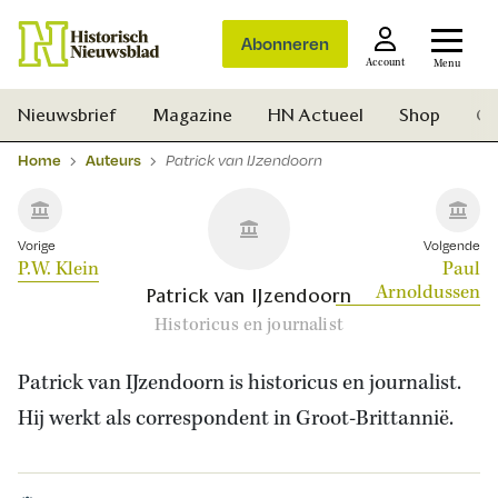
Abonneren
Account
Menu
Nieuwsbrief
Magazine
HN Actueel
Shop
Ge
Home
Auteurs
Patrick van IJzendoorn
Vorige
Volgende
P.W. Klein
Paul
Arnoldussen
Patrick van IJzendoorn
Historicus en journalist
Patrick van IJzendoorn is historicus en journalist.
Hij werkt als correspondent in Groot-Brittannië.
Zoek