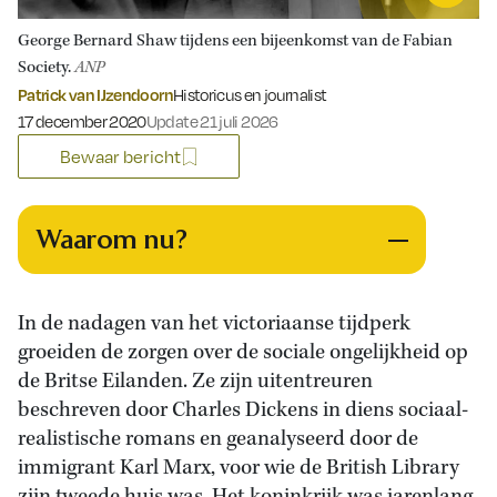
George Bernard Shaw tijdens een bijeenkomst van de Fabian
Society.
ANP
Patrick van IJzendoorn
Historicus en journalist
Gepubliceerd op:
17 december 2020
Update 21 juli 2026
Bewaar bericht
Waarom nu?
In de nadagen van het victoriaanse tijdperk
groeiden de zorgen over de sociale ongelijkheid op
de Britse Eilanden. Ze zijn uitentreuren
beschreven door Charles Dickens in diens sociaal-
realistische romans en geanalyseerd door de
immigrant Karl Marx, voor wie de British Library