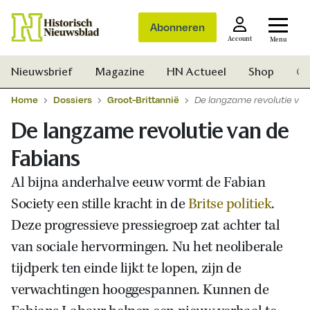
Abonneren
Account
Menu
Nieuwsbrief
Magazine
HN Actueel
Shop
Ge
Home
Dossiers
Groot-Brittannië
De langzame revolutie van
De langzame revolutie van de
Fabians
Al bijna anderhalve eeuw vormt de Fabian
Society een stille kracht in de
Britse politiek
.
Deze progressieve pressiegroep zat achter tal
van sociale hervormingen. Nu het neoliberale
tijdperk ten einde lijkt te lopen, zijn de
verwachtingen hooggespannen. Kunnen de
Zoek