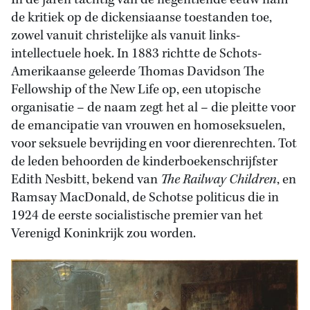
In de jaren tachtig van de negentiende eeuw nam
de kritiek op de dickensiaanse toestanden toe,
zowel vanuit christelijke als vanuit links-
intellectuele hoek. In 1883 richtte de Schots-
Amerikaanse geleerde Thomas Davidson The
Fellowship of the New Life op, een utopische
organisatie – de naam zegt het al – die pleitte voor
de emancipatie van vrouwen en homoseksuelen,
voor seksuele bevrijding en voor dierenrechten. Tot
de leden behoorden de kinderboekenschrijfster
Edith Nesbitt, bekend van
The Railway Children
, en
Ramsay MacDonald, de Schotse politicus die in
1924 de eerste socialistische premier van het
Verenigd Koninkrijk zou worden.