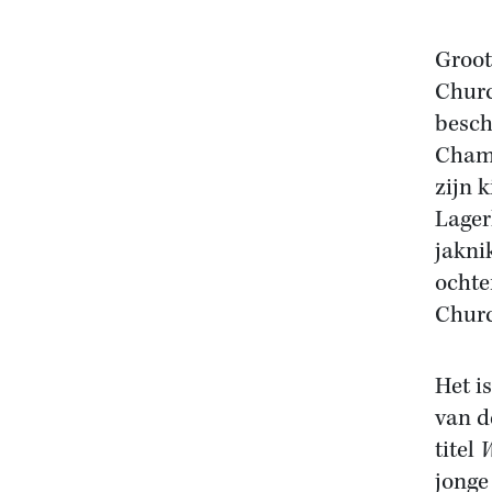
Groot
Churc
besch
Chamb
zijn 
Lager
jakni
ochte
Churc
Het i
van d
titel
W
jonge