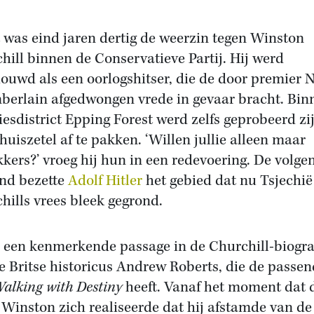
 was eind jaren dertig de weerzin tegen Winston
hill binnen de Conservatieve Partij. Hij werd
ouwd als een oorlogshitser, die de door premier N
erlain afgedwongen vrede in gevaar bracht. Bin
kiesdistrict Epping Forest werd zelfs geprobeerd zi
huiszetel af te pakken. ‘Willen jullie alleen maar
kkers?’ vroeg hij hun in een redevoering. De volge
nd bezette
Adolf Hitler
het gebied dat nu Tsjechië
hills vrees bleek gegrond.
s een kenmerkende passage in de Churchill-biogra
e Britse historicus Andrew Roberts, die de passe
alking with Destiny
heeft. Vanaf het moment dat 
 Winston zich realiseerde dat hij afstamde van de