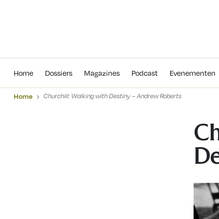
Home
Dossiers
Magazines
Podcas
Home
Dossiers
Magazines
Podcast
Evenementen
Home
Churchill: Walking with Destiny – Andrew Roberts
Ch
De