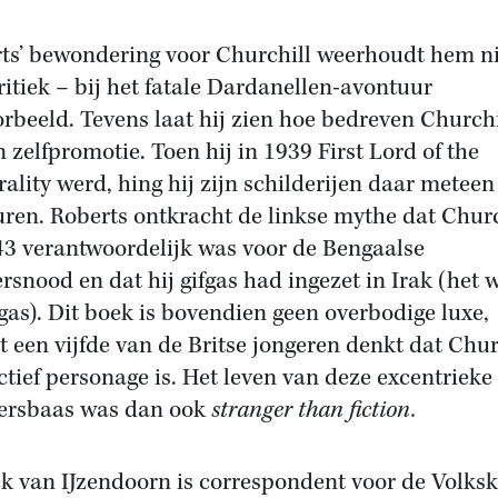
ts’ bewondering voor Churchill weerhoudt hem ni
ritiek – bij het fatale Dardanellen-avontuur
orbeeld. Tevens laat hij zien hoe bedreven Churchi
n zelfpromotie. Toen hij in 1939 First Lord of the
ality werd, hing hij zijn schilderijen daar meteen
ren. Roberts ontkracht de linkse mythe dat Churc
43 verantwoordelijk was voor de Bengaalse
rsnood en dat hij gifgas had ingezet in Irak (het 
gas). Dit boek is bovendien geen overbodige luxe,
 een vijfde van de Britse jongeren denkt dat Chur
ictief personage is. Het leven van deze excentrieke
ersbaas was dan ook
stranger than fiction.
ck van IJzendoorn is correspondent voor de Volksk