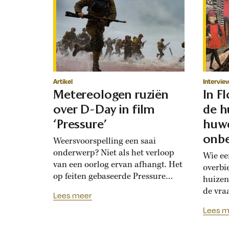
Artikel
Intervie
Metereologen ruziën
In F
over D-Day in film
de h
‘Pressure’
huwe
onbe
Weersvoorspelling een saai
onderwerp? Niet als het verloop
Wie ee
van een oorlog ervan afhangt. Het
overbi
op feiten gebaseerde Pressure
huizen
toont de hoogoplopende ruzie
de vra
Lees meer
tussen geallieerde meteorologen
Renais
Lees m
over de verwachting voor D-Day.
ook la
Bedolven onder tegenstrijdige
doordat