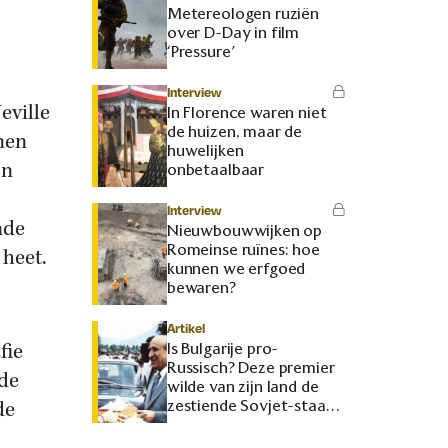
Metereologen ruziën
over D-Day in film
‘Pressure’
Interview
eville
In Florence waren niet
de huizen, maar de
nen
huwelijken
jn
onbetaalbaar
Interview
nde
Nieuwbouwwijken op
Romeinse ruïnes: hoe
 heet.
kunnen we erfgoed
bewaren?
Artikel
fie
Is Bulgarije pro-
Russisch? Deze premier
nde
wilde van zijn land de
de
zestiende Sovjet-staat
maken