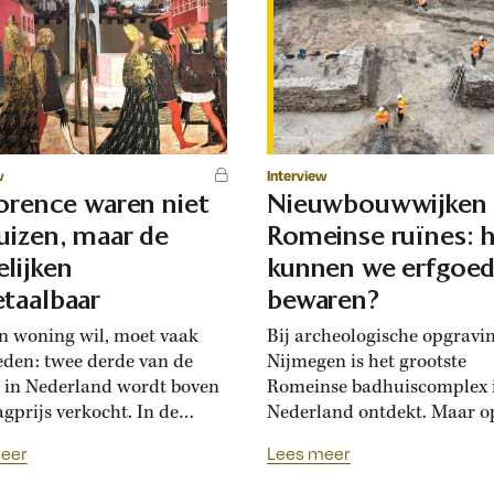
w
Interview
lorence waren niet
Nieuwbouwwijken
uizen, maar de
Romeinse ruïnes: 
lijken
kunnen we erfgoe
taalbaar
bewaren?
n woning wil, moet vaak
Bij archeologische opgravi
eden: twee derde van de
Nijmegen is het grootste
 in Nederland wordt boven
Romeinse badhuiscomplex 
agprijs verkocht. In de
Nederland ontdekt. Maar o
sance hadden Florentijnen
plek van de opgraving wor
eer
Lees meer
st van overbiedingsgekte:
binnenkort een nieuwe wo
 rijke families de prijs
gebouwd. Hoogleraar Moni