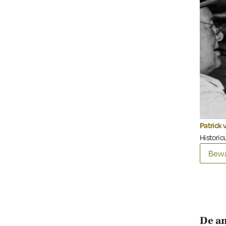
Patrick 
Historicu
Bewa
De am