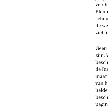
veldh
Blenh
schou
de we
zich 
Geen 
zijn.
besch
de Ru
maar 
van h
helde
besch
pagin