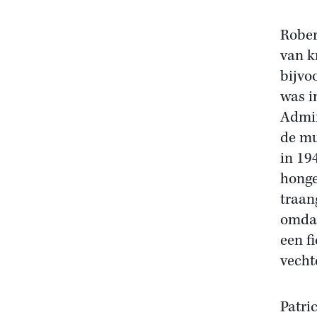
Rober
van k
bijvo
was i
Admir
de mu
in 19
honge
traan
omdat
een f
vecht
Patri