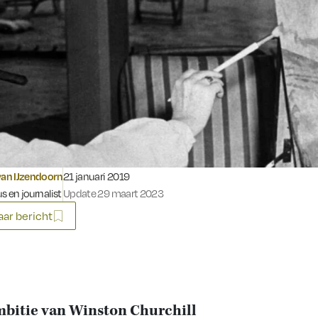
Gepubliceerd op:
van IJzendoorn
21 januari 2019
s en journalist
Update 29 maart 2023
ar bericht
bitie van Winston Churchill