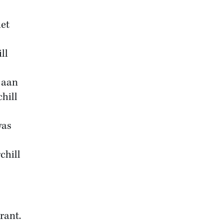
et
ll
 aan
hill
was
chill
rant.