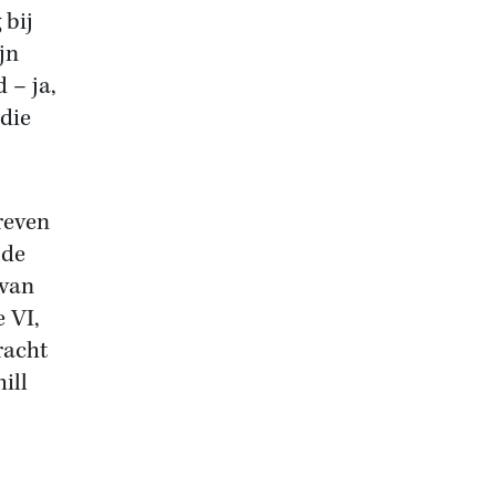
 bij
jn
 – ja,
 die
reven
 de
 van
 VI,
racht
ill