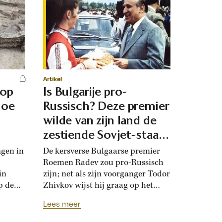
Artikel
 op
Is Bulgarije pro-
hoe
Russisch? Deze premier
d
wilde van zijn land de
zestiende Sovjet-staat
maken
ngen in
De kersverse Bulgaarse premier
Roemen Radev zou pro-Russisch
in
zijn; net als zijn voorganger Todor
p de
Zhivkov wijst hij graag op het
dt
Russische bevrijdingsverhaal van
Lees meer
onwijk
1878. Die vroegere premier was zo
que
loyaal aan het Kremlin, dat hij de