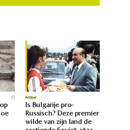
Artikel
 op
Is Bulgarije pro-
hoe
Russisch? Deze premier
d
wilde van zijn land de
zestiende Sovjet-staat