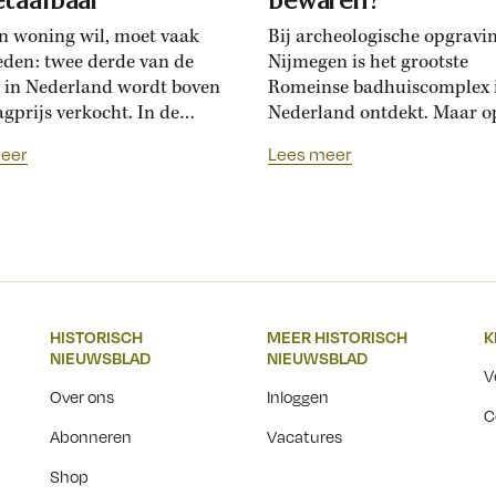
n woning wil, moet vaak
Bij archeologische opgravi
eden: twee derde van de
Nijmegen is het grootste
 in Nederland wordt boven
Romeinse badhuiscomplex 
agprijs verkocht. In de
Nederland ontdekt. Maar o
sance hadden Florentijnen
plek van de opgraving wor
eer
Lees meer
st van overbiedingsgekte:
binnenkort een nieuwe wo
 rijke families de prijs
gebouwd. Hoogleraar Moni
en, ontstond er
van den Dries legt uit hoe
schatsinflatie’, vertelt
archeologen en
icus Marlisa den Hartog.
projectontwikkelaars elkaa
sschatten werden een
kunnen helpen om Nederla
iële markt op zich.’ Hoe zag
erfgoed zichtbaar te beware
HISTORISCH
MEER HISTORISCH
K
ftiende-eeuwse Italiaanse
Over een paar jaar staat he
NIEUWSBLAD
NIEUWSBLAD
jksmarkt...
Nijmeegse Waalfront vol...
V
Over ons
Inloggen
C
Abonneren
Vacatures
Shop