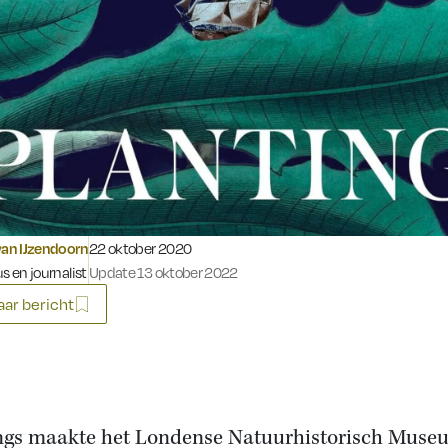
Gepubliceerd op:
van IJzendoorn
22 oktober 2020
s en journalist
Update 13 oktober 2022
ar bericht
gs maakte het Londense Natuurhistorisch Muse