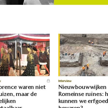
w
Interview
lorence waren niet
Nieuwbouwwijken
uizen, maar de
Romeinse ruïnes: 
lijken
kunnen we erfgoe
taalbaar
bewaren?