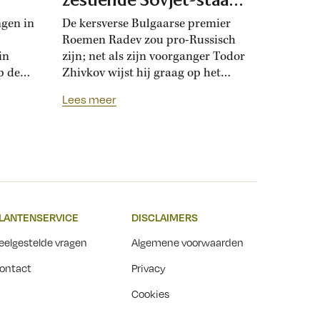
maken
ngen in
De kersverse Bulgaarse premier
Roemen Radev zou pro-Russisch
in
zijn; net als zijn voorganger Todor
p de
Zhivkov wijst hij graag op het
dt
Russische bevrijdingsverhaal van
Lees meer
onwijk
1878. Die vroegere premier was zo
que
loyaal aan het Kremlin, dat hij de
Bulgaarse soevereiniteit inzette in
onderhandelingen met Moskou.
r
Zhivkovs pro-Russische koers
nds
botste met de ideeën van zijn
n.
dochter, die juist...
LANTENSERVICE
DISCLAIMERS
t
eelgestelde vragen
Algemene voorwaarden
ontact
Privacy
Cookies