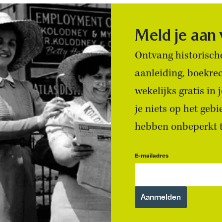
Meld je aan
Ontvang historische
aanleiding, boekre
wekelijks gratis in
je niets op het geb
hebben onbeperkt to
E-mailadres