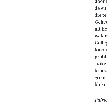
door 
de eu
die t
Gehee
uit h
weten
Colle
toona
probl
suike
brood
groot 
bleke
Patri