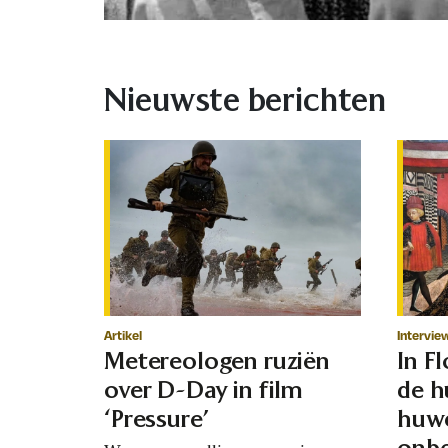
Nieuwste berichten
Artikel
Intervie
Metereologen ruziën
In F
over D-Day in film
de h
‘Pressure’
huwe
onbe