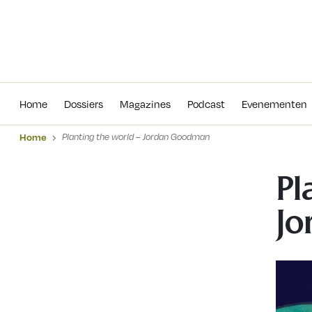
Home
Dossiers
Magazines
Podcas
Home
Dossiers
Magazines
Podcast
Evenementen
Home
Planting the world – Jordan Goodman
Pl
Jo