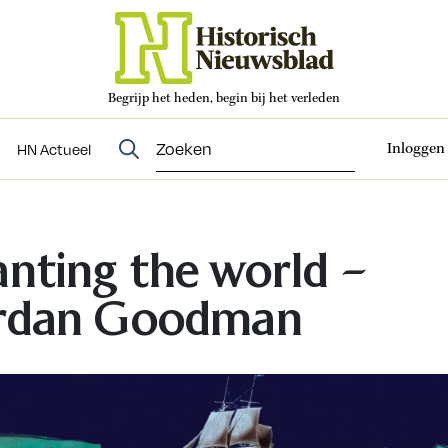
Begrijp het heden, begin bij het verleden
Abonneren
t
Evenementen
HN Actueel
Inloggen
HN Actueel
anting the world –
rdan Goodman