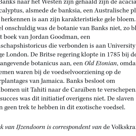
Banks naar het Westen zijn gehaald zijn de acaci
calyptus, alsmede de banksia, een Australische p
e herkennen is aan zijn karakteristieke gele bloem.
l onschuldig was de botanie van Banks niet, zo bl
et boek van Jordan Goodman, een
schapshistoricus die verbonden is aan University
ge London. De Britse regering klopte in 1785 bij d
angevende botanicus aan, een
Old Etonian
, omda
emen waren bij de voedselvoorziening op de
rplantages van Jamaica. Banks besloot om
bomen uit Tahiti naar de Caraïben te verschepen
succes was dit initiatief overigens niet. De slaven
n geen trek te hebben in dit exotische voedsel.
ck van IJzendoorn is correspondent van
de Volkskra