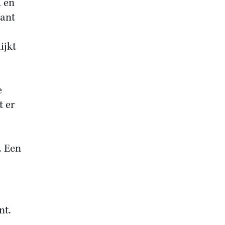
a en
lant
ijkt
e
t er
. Een
nt.