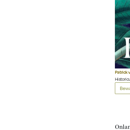
Patrick 
Historicu
Bewa
Onlan