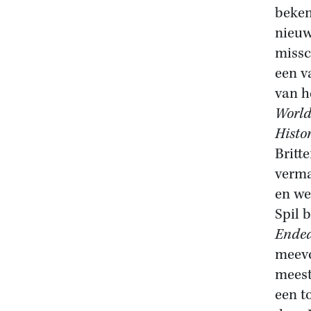
beken
nieuw
missc
een v
van h
World
Histo
Britt
verma
en we
Spil 
Ende
meevo
meest
een t