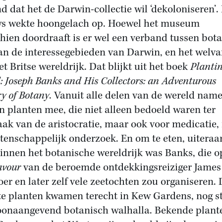
d dat het de Darwin-collectie wil ‘dekoloniseren’.
s wekte hoongelach op. Hoewel het museum
hien doordraaft is er wel een verband tussen bota
an de interessegebieden van Darwin, en het welva
et Britse wereldrijk. Dat blijkt uit het boek
Plantin
: Joseph Banks and His Collectors: an Adventurous
ry of Botany
. Vanuit alle delen van de wereld nam
en planten mee, die niet alleen bedoeld waren ter
ak van de aristocratie, maar ook voor medicatie
tenschappelijk onderzoek. En om te eten, uiteraa
binnen het botanische wereldrijk was Banks, die o
avour
van de beroemde ontdekkingsreiziger Jame
er en later zelf vele zeetochten zou organiseren. 
e planten kwamen terecht in Kew Gardens, nog s
oonaangevend botanisch walhalla. Bekende plant