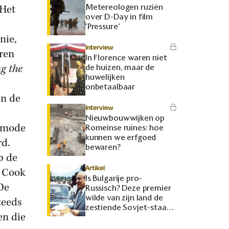
Metereologen ruziën
 Het
over D-Day in film
‘Pressure’
nie,
Interview
ren
In Florence waren niet
g the
de huizen, maar de
huwelijken
onbetaalbaar
en de
Interview
Nieuwbouwwijken op
, mode
Romeinse ruïnes: hoe
kunnen we erfgoed
rd.
bewaren?
p de
Artikel
s Cook
Is Bulgarije pro-
De
Russisch? Deze premier
wilde van zijn land de
teeds
zestiende Sovjet-staat
en die
maken