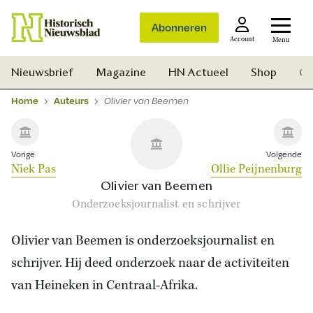
Abonneren
Account
Menu
Nieuwsbrief
Magazine
HN Actueel
Shop
Ge
Home
Auteurs
Olivier van Beemen
Vorige
Volgende
Niek Pas
Ollie Peijnenburg
Olivier van Beemen
Onderzoeksjournalist en schrijver
Olivier van Beemen is onderzoeksjournalist en
schrijver. Hij deed onderzoek naar de activiteiten
van Heineken in Centraal-Afrika.
Zoek