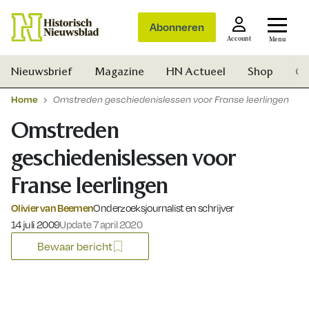
Abonneren
Account
Menu
Nieuwsbrief
Magazine
HN Actueel
Shop
Ge
Home
Omstreden geschiedenislessen voor Franse leerlingen
Omstreden
geschiedenislessen voor
Franse leerlingen
Olivier van Beemen
Onderzoeksjournalist en schrijver
Gepubliceerd op:
14 juli 2009
Update 7 april 2020
Bewaar bericht
Zoek