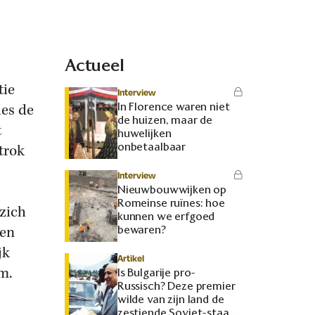
Actueel
tie
Interview
In Florence waren niet
les de
de huizen, maar de
t
huwelijken
onbetaalbaar
trok
Interview
Nieuwbouwwijken op
Romeinse ruïnes: hoe
 zich
kunnen we erfgoed
gen
bewaren?
jk
Artikel
m.
Is Bulgarije pro-
Russisch? Deze premier
wilde van zijn land de
zestiende Sovjet-staat