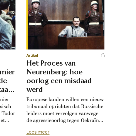
Artikel
Het Proces van
emier
Neurenberg: hoe
 de
oorlog een misdaad
taat
werd
mier
Europese landen willen een nieuw
sisch
tribunaal oprichten dat Russische
r Todor
leiders moet vervolgen vanwege
het
de agressieoorlog tegen Oekraïne.
al van
Tachtig jaar geleden werden in
Lees meer
 was zo
Neurenberg voor het eerst