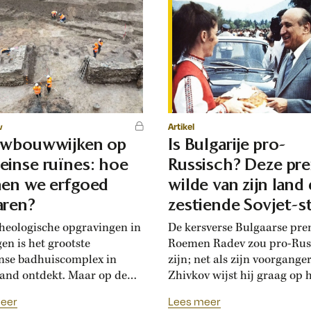
w
Artikel
uwbouwwijken op
Is Bulgarije pro-
inse ruïnes: hoe
Russisch? Deze pr
en we erfgoed
wilde van zijn land
ren?
zestiende Sovjet-s
maken
cheologische opgravingen in
De kersverse Bulgaarse pre
en is het grootste
Roemen Radev zou pro-Rus
se badhuiscomplex in
zijn; net als zijn voorgange
and ontdekt. Maar op de
Zhivkov wijst hij graag op 
an de opgraving wordt
Russische bevrijdingsverha
eer
Lees meer
kort een nieuwe woonwijk
1878. Die vroegere premier