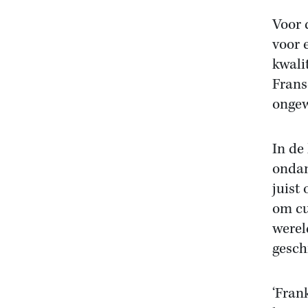
Voor 
voor 
kwali
Frans
ongew
In de
ondan
juist
om cu
werel
gesch
‘Fran