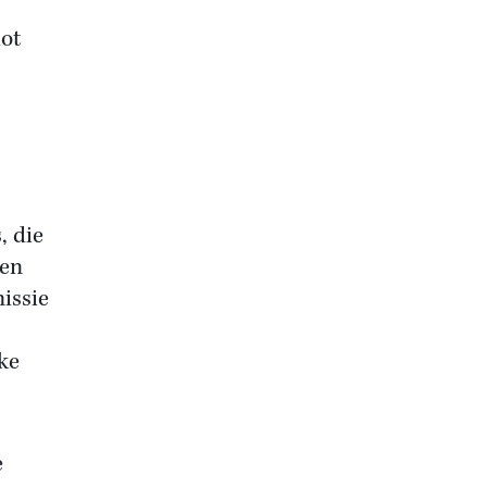
hot
, die
ten
issie
ke
e