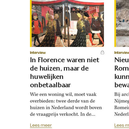
Interview
Intervie
In Florence waren niet
Nie
de huizen, maar de
Rome
huwelijken
kunn
onbetaalbaar
bewa
Wie een woning wil, moet vaak
Bij ar
overbieden: twee derde van de
Nijmeg
huizen in Nederland wordt boven
Romein
de vraagprijs verkocht. In de
Nederl
Renaissance hadden Florentijnen
plek v
Lees meer
Lees m
ook last van overbiedingsgekte:
binnen