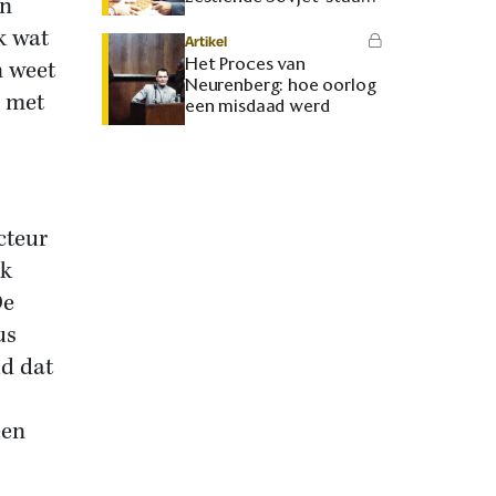
en
maken
k wat
Artikel
Het Proces van
n weet
Neurenberg: hoe oorlog
e met
een misdaad werd
cteur
rk
De
us
ld dat
een