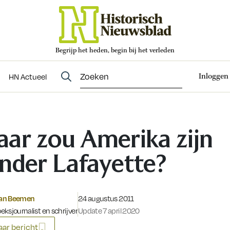
Begrijp het heden, begin bij het verleden
Abonneren
t
Evenementen
HN Actueel
Inloggen
HN Actueel
ar zou Amerika zijn
nder Lafayette?
Gepubliceerd op:
 van Beemen
24 augustus 2011
ksjournalist en schrijver
Update 7 april 2020
ar bericht