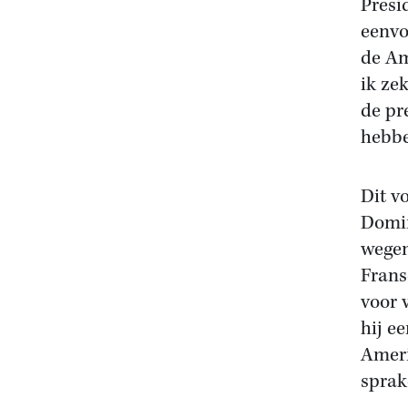
Presi
eenvo
de Am
ik zek
de pr
hebbe
Dit v
Domin
wegen
Frans
voor 
hij e
Ameri
sprak