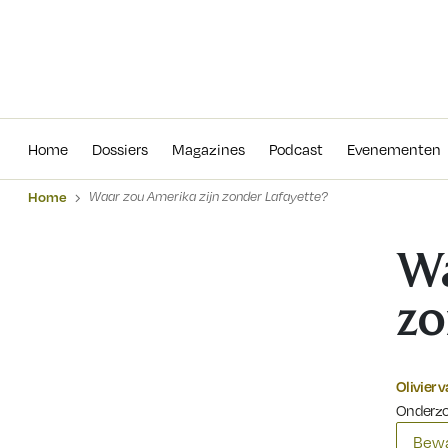
Home
Dossiers
Magazines
Podcas
Home
Dossiers
Magazines
Podcast
Evenementen
Home
Waar zou Amerika zijn zonder Lafayette?
Wa
zo
Olivier
Onderzoe
Bewa