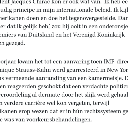
dent Jacques Chirac kon er ook wat van. ‘Ik heb e
udig principe in mijn internationale beleid. Ik kij
erikanen doen en doe het tegenovergestelde. Da
er dat ik gelijk heb,’ zou hij ooit in een onderonsj
emiers van Duitsland en het Verenigd Koninkrijk
n gezegd.
oorjaar kwam het tot een aanvaring toen IMF-dire
ique Strauss-Kahn werd gearresteerd in New Yo
s vermeende aanranding van een kamermeisje. 
en reageerden geschokt dat een verdachte politic
veroordeling al dermate door het slijk werd gehaa
en verdere carrière wel kon vergeten, terwijl
kanen erop wezen dat er in hún rechtssysteem g
e was van voorkeursbehandelingen.