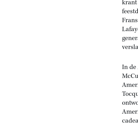
krant
feest
Frans
Lafay
gener
versla
In de
McCul
Ameri
Tocqu
ontwo
Ameri
cadea