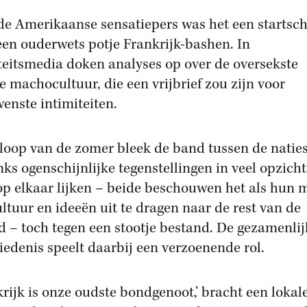
de Amerikaanse sensatiepers was het een startsc
een ouderwets potje Frankrijk-bashen. In
teitsmedia doken analyses op over de oversekste
e machocultuur, die een vrijbrief zou zijn voor
enste intimiteiten.
 loop van de zomer bleek de band tussen de naties
ks ogenschijnlijke tegenstellingen in veel opzich
 op elkaar lijken – beide beschouwen het als hun m
ltuur en ideeën uit te dragen naar de rest van de
d – toch tegen een stootje bestand. De gezamenlij
iedenis speelt daarbij een verzoenende rol.
krijk is onze oudste bondgenoot,’ bracht een lokal