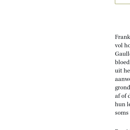
Frank
vol h
Gaull
bloed
uit h
aanwe
grond
af of
hun l
soms 