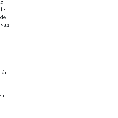
le
 de
 de
 van
 de
en