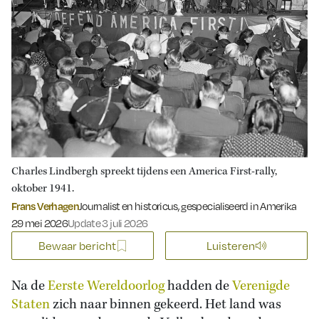
Charles Lindbergh spreekt tijdens een America First-rally,
oktober 1941.
Frans Verhagen
Journalist en historicus, gespecialiseerd in Amerika
Gepubliceerd op:
29 mei 2026
Update 3 juli 2026
Bewaar bericht
Luisteren
Na de
Eerste Wereldoorlog
hadden de
Verenigde
Staten
zich naar binnen gekeerd. Het land was