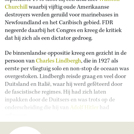
Churchill
waarbij vijftig oude Amerikaanse
destroyers werden geruild voor marinebases in
Newfoundland en het Caribisch gebied. FDR
negeerde daarbij het Congres en kreeg de kritiek
dat hij zich als een dictator gedroeg.
De binnenlandse oppositie kreeg een gezicht in de
persoon van
Charles Lindbergh
, die in 1927 als
eerste per vliegtuig solo en non-stop de oceaan was
overgestoken. Lindbergh reisde graag en veel door
Duitsland en Italië, waar hij werd gefêteerd door
de fascistische regimes. Hij had zich laten
inpakken door de Duitsers en was trots op de
onderscheiding die hij van
Adolf Hitler
had
gekregen.