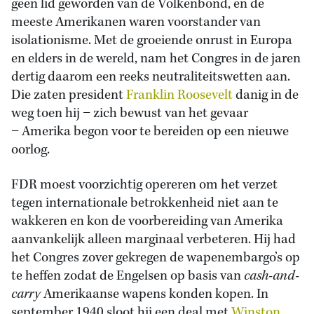
geen lid geworden van de Volkenbond, en de
meeste Amerikanen waren voorstander van
isolationisme. Met de groeiende onrust in Europa
en elders in de wereld, nam het Congres in de jaren
dertig daarom een reeks neutraliteitswetten aan.
Die zaten president
Franklin Roosevelt
danig in de
weg toen hij − zich bewust van het gevaar
− Amerika begon voor te bereiden op een nieuwe
oorlog.
FDR moest voorzichtig opereren om het verzet
tegen internationale betrokkenheid niet aan te
wakkeren en kon de voorbereiding van Amerika
aanvankelijk alleen marginaal verbeteren. Hij had
het Congres zover gekregen de wapenembargo’s op
te heffen zodat de Engelsen op basis van
cash-and-
carry
Amerikaanse wapens konden kopen. In
september 1940 sloot hij een deal met
Winston