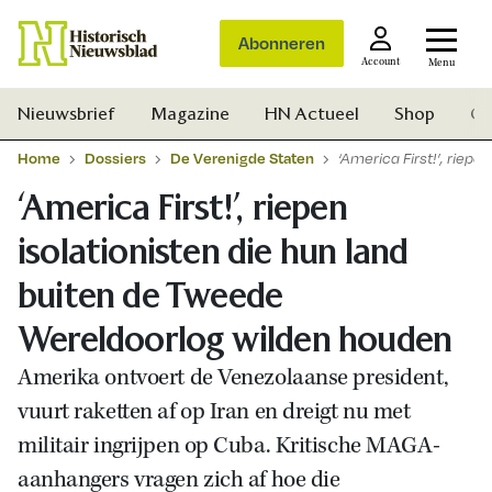
Abonneren
Account
Menu
Nieuwsbrief
Magazine
HN Actueel
Shop
Ge
Home
Dossiers
De Verenigde Staten
‘America First!’, riep
‘America First!’, riepen
isolationisten die hun land
buiten de Tweede
Wereldoorlog wilden houden
Amerika ontvoert de Venezolaanse president,
vuurt raketten af op Iran en dreigt nu met
militair ingrijpen op Cuba. Kritische MAGA-
Zoek
aanhangers vragen zich af hoe die