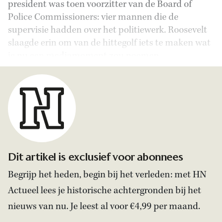
president was toen voorzitter van de Board of
Police Commissioners: vier mannen die de
supervisie hadden over het politiewerk. Roosevelt
slaagde erin om van de hittegolf iets te maken wat
je nu een mediamoment zou noemen.
Dit artikel is exclusief voor abonnees
Begrijp het heden, begin bij het verleden: met HN
Actueel lees je historische achtergronden bij het
nieuws van nu. Je leest al voor €4,99 per maand.