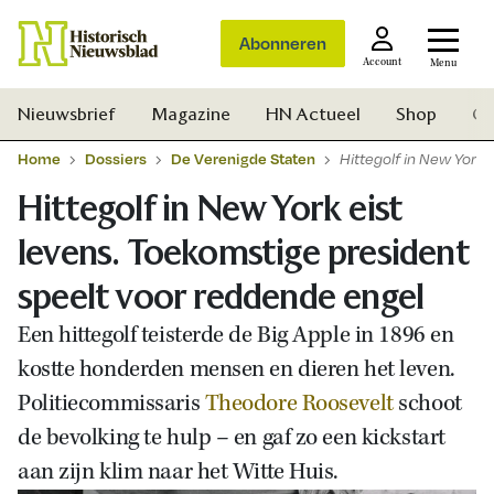
Abonneren
Account
Menu
Nieuwsbrief
Magazine
HN Actueel
Shop
Ge
Home
Dossiers
De Verenigde Staten
Hittegolf in New York 
Hittegolf in New York eist
levens. Toekomstige president
speelt voor reddende engel
Een hittegolf teisterde de Big Apple in 1896 en
kostte honderden mensen en dieren het leven.
Politiecommissaris
Theodore Roosevelt
schoot
de bevolking te hulp – en gaf zo een kickstart
aan zijn klim naar het Witte Huis.
Zoek