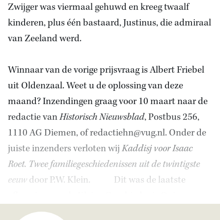
Zwijger was viermaal gehuwd en kreeg twaalf
kinderen, plus één bastaard, Justinus, die admiraal
van Zeeland werd.
Winnaar van de vorige prijsvraag is Albert Friebel
uit Oldenzaal. Weet u de oplossing van deze
maand? Inzendingen graag voor 10 maart naar de
redactie van
Historisch Nieuwsblad
, Postbus 256,
1110 AG Diemen, of redactiehn@vug.nl. Onder de
juiste inzenders verloten wij
Kaddisj voor Isaac
Roet. Twee familiegeschiedenissen uit de twintigste
eeuw
door P.W. Klein. Dit was de laatste
aflevering van de Kleine Geschiedenis Quiz.