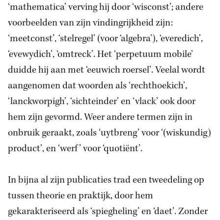
‘mathematica’ verving hij door ‘wisconst’; andere
voorbeelden van zijn vindingrijkheid zijn:
‘meetconst’, ‘stelregel’ (voor ‘algebra’), ‘everedich’,
‘evewydich’, ‘omtreck’. Het ‘perpetuum mobile’
duidde hij aan met ‘eeuwich roersel’. Veelal wordt
aangenomen dat woorden als ‘rechthoekich’,
‘lanckworpigh’, ‘sichteinder’ en ‘vlack’ ook door
hem zijn gevormd. Weer andere termen zijn in
onbruik geraakt, zoals ‘uytbreng’ voor ‘(wiskundig)
product’, en ‘werf’ voor ‘quotiënt’.
In bijna al zijn publicaties trad een tweedeling op
tussen theorie en praktijk, door hem
gekarakteriseerd als ‘spiegheling’ en ‘daet’. Zonder