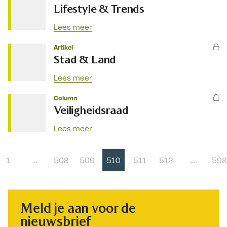
Lifestyle & Trends
Lees meer
Artikel
Stad & Land
Lees meer
Column
Veiligheidsraad
Lees meer
1
…
508
509
510
511
512
…
598
Meld je aan voor de
nieuwsbrief