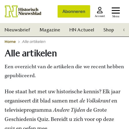
Abonneren
Account
Menu
Nieuwsbrief
Magazine
HN Actueel
Shop
Ge
Home
Alle artikelen
Alle artikelen
Een overzicht van de artikelen die we recent hebben
gepubliceerd.
Hoe staat het met uw historische kennis? Elk jaar
organiseert dit blad samen met
de Volkskrant
en
televisieprogramma
Andere Tijden
de Grote
Geschiedenis Quiz. Bereidt u zich voor op deze
Zoek
quiz en oefen mee.