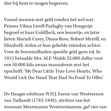
dier bij hem te mogen begraven.
Vooral mensen met geld vonden het wel wat.
Prinses Vilma Lwoff-Parlaghy van Hongarije
begroef er haar Goldfleck, een leeuwtje, en later
lieten Mariah Carey, Diana Ross, Robert Merrill, en
Elizabeth Arden er hun geliefde vrienden achter.
Voor de beroemdheden speelde geld geen rol. In
1915 betaalde Mrs. M.F. Walsh 25.000 dollar voor
een 50.000 kilo zwaar mausoleum met het
opschrift: 'My Dear Little True-Love Hearts, Who
Would Lick the Hand That Had No Food To Offer.'
De Haagse edelman W.H.J. baron van Westreenen
van Tiellandt (1783-1848), stichter van het
museum Meermanno Westreenianum, gaf vier van