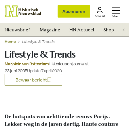
Abonneren
Account
Menu
Nieuwsbrief
Magazine
HN Actueel
Shop
Ge
Home
Lifestyle & Trends
Lifestyle & Trends
Marjolein van Rotterdam
Historicus en journalist
Gepubliceerd op:
23 juni 2005
Update 7 april 2020
Bewaar bericht
De hotspots van achttiende-eeuws Parijs.
Lekker weg in de jaren dertig. Haute couture
Zoek