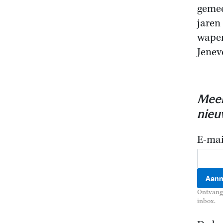
gemee
jaren
wapen
Jenev
Meer
nieu
E-mai
Ontvang 
inbox.