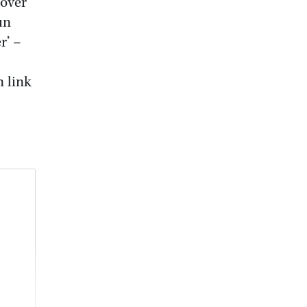
 over
un
r’ –
 link
n