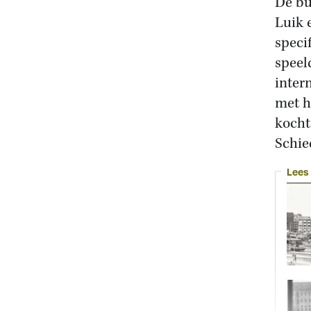
De bu
Luik 
speci
speel
inter
met 
kocht
Schi
Lees