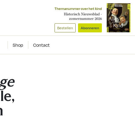
Themanummer over het kind
Historisch Nieuwsblad -
zomernummer 2026
Bestellen
Abonneren
Shop
Contact
age
le,
n