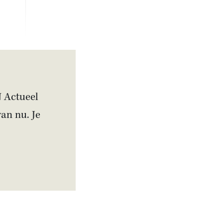
N Actueel
van nu. Je