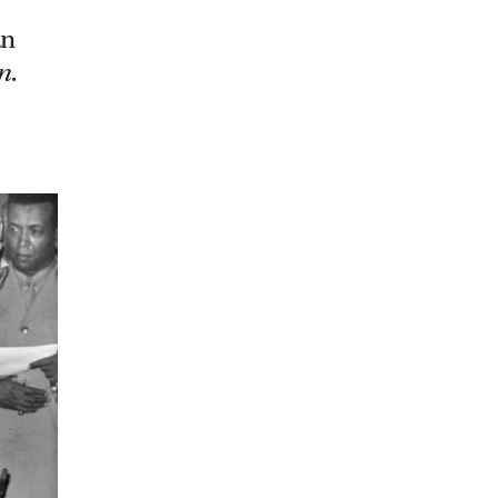
an
n
.