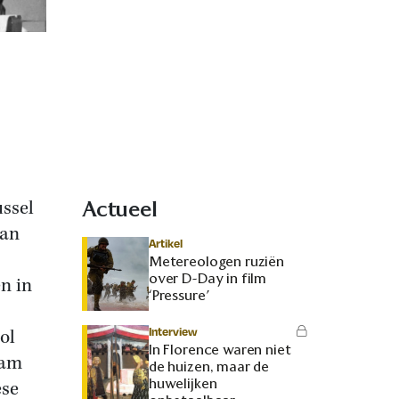
ussel
Actueel
dan
Artikel
Metereologen ruziën
over D-Day in film
n in
‘Pressure’
Interview
ol
In Florence waren niet
dam
de huizen, maar de
huwelijken
ese