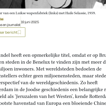
r van een Luikse wapenfabriek (links) met Haile Selassie, 1959.
lei
Gepubliceerd op:
19 juni 2025
s en journalist
ar bericht
ndel heeft een
opmerkelijke titel, omdat er op Br
en steden in de Benelux te vinden zijn met meer 
iljoen inwoners. Met wereldsteden bedoelen de
stellers echter geen miljoenensteden, maar stede
erspectief van de wereldgeschiedenis. Zo heeft
rdam in de Joodse geschiedenis een belangrijke r
eld als ‘Jeruzalem van het Westen’, kende Rotter
rootste havenstad van Europa een bloeiende Chin