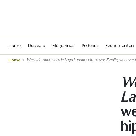
Home
Dossiers
Magazines
Podcas
Home
Dossiers
Magazines
Podcast
Evenementen
Home
Wereldsteden van de Lage Landen: niets over Zwolle, wel over
We
La
we
hi