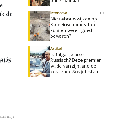
onbetaalbaar
e
ik de
Interview
Nieuwbouwwijken op
Romeinse ruïnes: hoe
kunnen we erfgoed
bewaren?
Artikel
Is Bulgarije pro-
atis
Russisch? Deze premier
wilde van zijn land de
zestiende Sovjet-staat
maken
tis in je