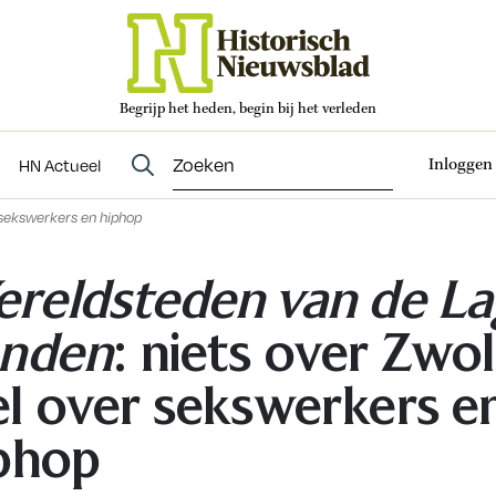
Begrijp het heden, begin bij het verleden
Abonneren
t
Evenementen
HN Actueel
Inloggen
HN Actueel
 sekswerkers en hiphop
reldsteden van de L
nden
: niets over Zwol
l over sekswerkers e
phop