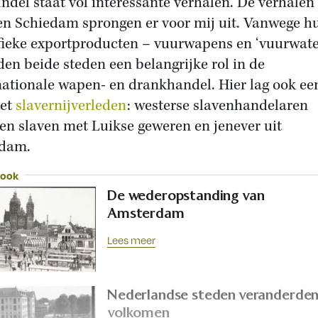
ndel staat vol interessante verhalen. De verhalen
en Schiedam sprongen er voor mij uit. Vanwege h
fieke exportproducten – vuurwapens en ‘vuurwate
den beide steden een belangrijke rol in de
nationale wapen- en drankhandel. Hier lag ook een
het
slavernijverleden
: westerse slavenhandelaren
en slaven met Luikse geweren en jenever uit
edam.
 ook
De wederopstanding van
Amsterdam
Lees meer
Nederlandse steden veranderde
volkomen