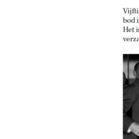
Vijf
bod 
Het i
verz