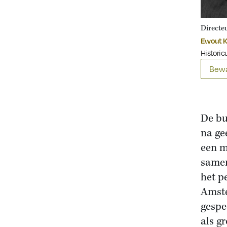
Directeu
Ewout K
Historicu
Bewa
De bu
na ge
een m
samen
het p
Amste
gespe
als g