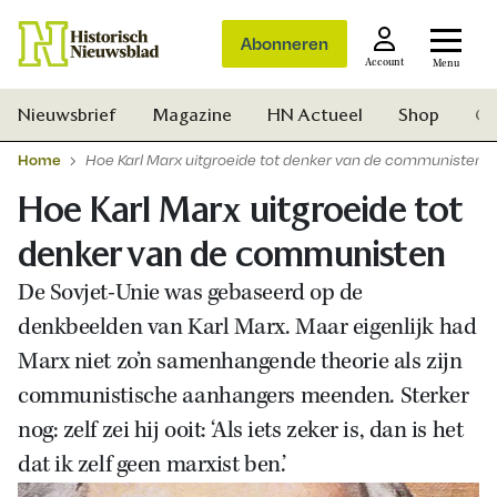
Abonneren
Account
Menu
Nieuwsbrief
Magazine
HN Actueel
Shop
Ge
Home
Hoe Karl Marx uitgroeide tot denker van de communisten
Hoe Karl Marx uitgroeide tot
denker van de communisten
De Sovjet-Unie was gebaseerd op de
denkbeelden van Karl Marx. Maar eigenlijk had
Marx niet zo’n samenhangende theorie als zijn
communistische aanhangers meenden. Sterker
nog: zelf zei hij ooit: ‘Als iets zeker is, dan is het
dat ik zelf geen marxist ben.’
Zoek