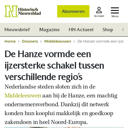
Abonneren
Account
Menu
Nieuwsbrief
Magazine
HN Actueel
Shop
Ge
Home
Dossiers
Middeleeuwen
De Hanze vormde een ijzerst
De Hanze vormde een
ijzersterke schakel tussen
verschillende regio’s
Nederlandse steden sloten zich in de
Middeleeuwen
aan bij de Hanze, een machtig
ondernemersverbond. Dankzij dit netwerk
konden hun kooplui makkelijk en goedkoop
zakendoen in heel Noord-Europa.
Zoek