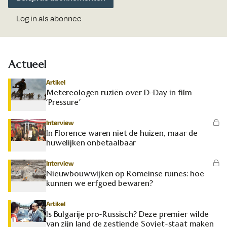
Log in als abonnee
Actueel
Artikel
Metereologen ruziën over D-Day in film
‘Pressure’
Interview
In Florence waren niet de huizen, maar de
huwelijken onbetaalbaar
Interview
Nieuwbouwwijken op Romeinse ruïnes: hoe
kunnen we erfgoed bewaren?
Artikel
Is Bulgarije pro-Russisch? Deze premier wilde
van zijn land de zestiende Sovjet-staat maken