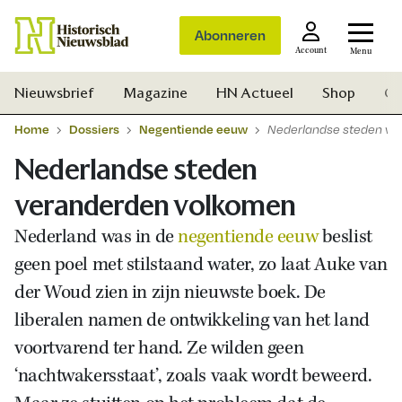
Abonneren
Account
Menu
Nieuwsbrief
Magazine
HN Actueel
Shop
Ge
Home
Dossiers
Negentiende eeuw
Nederlandse steden ve
Nederlandse steden
veranderden volkomen
Nederland was in de
negentiende eeuw
beslist
geen poel met stilstaand water, zo laat Auke van
der Woud zien in zijn nieuwste boek. De
liberalen namen de ontwikkeling van het land
voortvarend ter hand. Ze wilden geen
‘nachtwakersstaat’, zoals vaak wordt beweerd.
Zoek