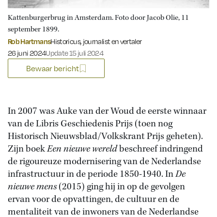
Kattenburgerbrug in Amsterdam. Foto door Jacob Olie, 11
september 1899.
Rob Hartmans
Historicus, journalist en vertaler
Gepubliceerd op:
26 juni 2024
Update 15 juli 2024
Bewaar bericht
In 2007 was Auke van der Woud de eerste winnaar
van de Libris Geschiedenis Prijs (toen nog
Historisch Nieuwsblad/Volkskrant Prijs geheten).
Zijn boek
Een nieuwe wereld
beschreef indringend
de rigoureuze modernisering van de Nederlandse
infrastructuur in de periode 1850-1940. In
De
nieuwe mens
(2015) ging hij in op de gevolgen
ervan voor de opvattingen, de cultuur en de
mentaliteit van de inwoners van de Nederlandse