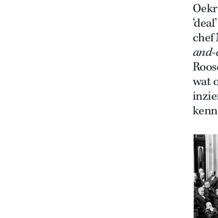
Oekr
‘deal
chef 
and-
Roos
wat o
inzie
kenn