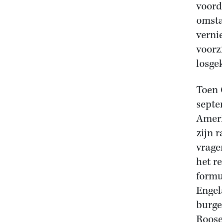
voord
omsta
verni
voorzi
losge
Toen 
septe
Ameri
zijn 
vragen
het r
formu
Engel
burge
Roose