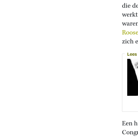
die d
werkt
waren
Roose
zich e
Lees
Een h
Congr