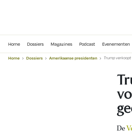
Home
Dossiers
Magazines
Podcas
Home
Dossiers
Magazines
Podcast
Evenementen
Home
Dossiers
Amerikaanse presidenten
Trump verkoopt 
Tr
vo
ge
De
V