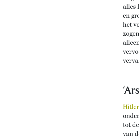
alles
en gr
het v
zogen
allee
vervo
verva
‘Ar
Hitle
onder
tot d
van d