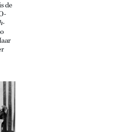
is de
VO-
h-
no
Maar
er