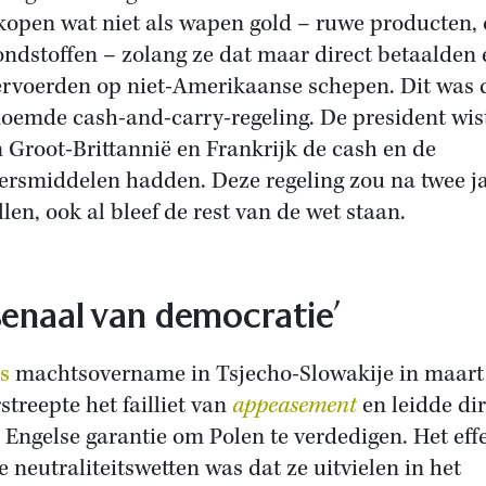
 kopen wat niet als wapen gold – ruwe producten, 
ondstoffen – zolang ze dat maar direct betaalden 
ervoerden op niet-Amerikaanse schepen. Dit was 
oemde cash-and-carry-regeling. De president wis
n Groot-Brittannië en Frankrijk de cash en de
ersmiddelen hadden. Deze regeling zou na twee j
llen, ook al bleef de rest van de wet staan.
senaal van democratie’
rs
machtsovername in Tsjecho-Slowakije in maart
streepte het failliet van
appeasement
en leidde di
e Engelse garantie om Polen te verdedigen. Het eff
e neutraliteitswetten was dat ze uitvielen in het