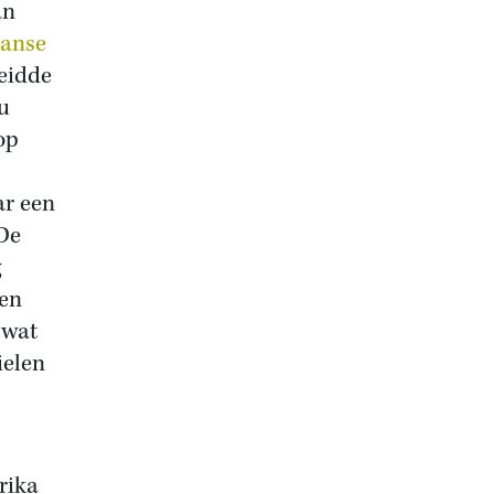
an
aanse
eidde
u
op
ar een
 De
g
 en
 wat
ielen
rika