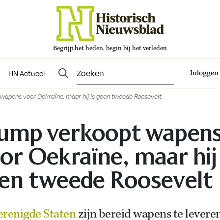
Begrijp het heden, begin bij het verleden
Abonneren
t
Evenementen
HN Actueel
Inloggen
HN Actueel
wapens voor Oekraïne, maar hij is geen tweede Roosevelt
ump verkoopt wapen
or Oekraïne, maar hij 
en tweede Roosevelt
erenigde Staten
zijn bereid wapens te levere