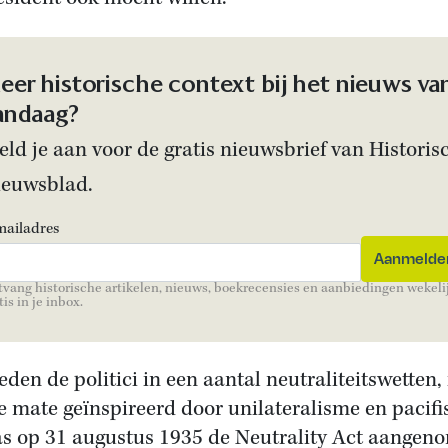
eer historische context bij het nieuws va
andaag?
ld je aan voor de gratis nieuwsbrief van Historis
ieuwsblad.
mailadres
vang historische artikelen, nieuws, boekrecensies en aanbiedingen wekeli
tis in je inbox.
eden de politici in een aantal neutraliteitswetten, 
ke mate geïnspireerd door unilateralisme en pacif
s op 31 augustus 1935 de Neutrality Act aangen