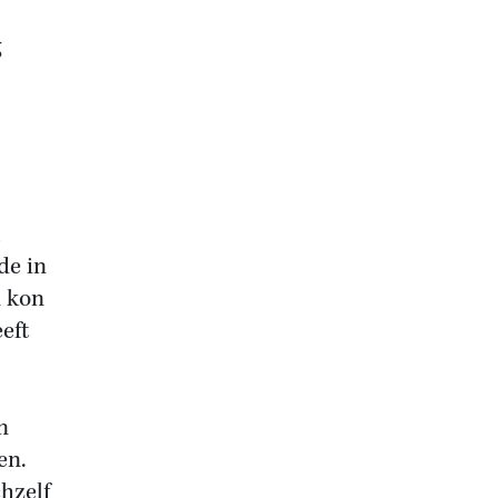
g
de in
n kon
eeft
n
en.
hzelf