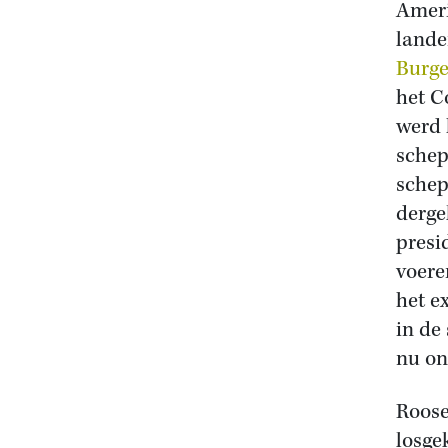
Ameri
lande
Burge
het C
werd 
schep
schep
derge
presi
voere
het e
in de
nu on
Roose
losge