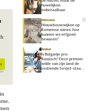
de huizen, maar de
huwelijken
onbetaalbaar
n
Interview
Nieuwbouwwijken op
Romeinse ruïnes: hoe
kunnen we erfgoed
ch
bewaren?
Artikel
Is Bulgarije pro-
Russisch? Deze premier
wilde van zijn land de
zestiende Sovjet-staat
jks
maken
in
isme.
omen