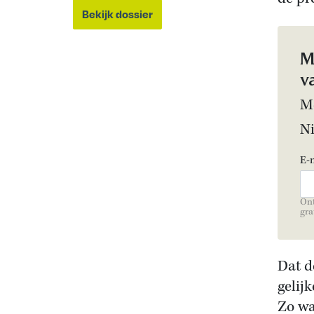
Bekijk dossier
M
v
Me
N
E-
Ont
gra
Dat d
gelij
Zo wa