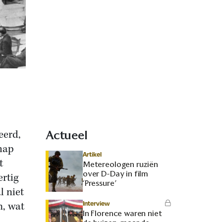
eerd,
Actueel
chap
Artikel
t
Metereologen ruziën
over D-Day in film
rtig
‘Pressure’
l niet
Interview
n, wat
In Florence waren niet