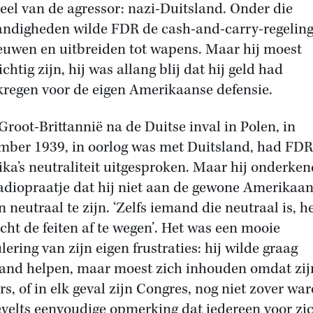
eel van de agressor: nazi-Duitsland. Onder die
ndigheden wilde FDR de cash-and-carry-regelin
euwen en uitbreiden tot wapens. Maar hij moest
chtig zijn, hij was allang blij dat hij geld had
kregen voor de eigen Amerikaanse defensie.
Groot-Brittannië na de Duitse inval in Polen, in
mber 1939, in oorlog was met Duitsland, had FDR
ka’s neutraliteit uitgesproken. Maar hij onderken
radiopraatje dat hij niet aan de gewone Amerikaa
 neutraal te zijn. ‘Zelfs iemand die neutraal is, h
echt de feiten af te wegen’. Het was een mooie
lering van zijn eigen frustraties: hij wilde graag
and helpen, maar moest zich inhouden omdat zij
rs, of in elk geval zijn Congres, nog niet zover war
velts eenvoudige opmerking dat iedereen voor zic