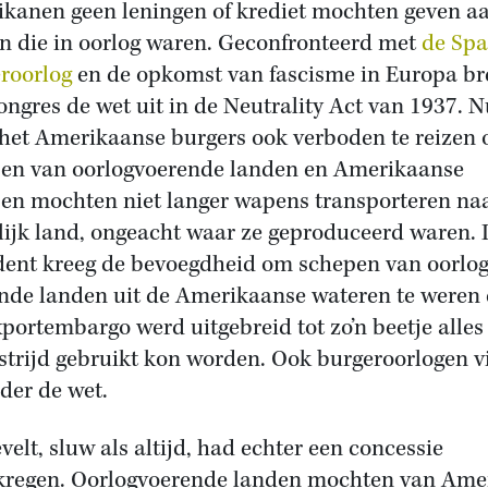
kanen geen leningen of krediet mochten geven a
n die in oorlog waren. Geconfronteerd met
de Sp
roorlog
en de opkomst van fascisme in Europa br
ongres de wet uit in de Neutrality Act van 1937. N
het Amerikaanse burgers ook verboden te reizen 
en van oorlogvoerende landen en Amerikaanse
en mochten niet langer wapens transporteren na
lijk land, ongeacht waar ze geproduceerd waren.
dent kreeg de bevoegdheid om schepen van oorlo
nde landen uit de Amerikaanse wateren te weren
xportembargo werd uitgebreid tot zo’n beetje alles
 strijd gebruikt kon worden. Ook burgeroorlogen v
der de wet.
velt, sluw als altijd, had echter een concessie
kregen. Oorlogvoerende landen mochten van Ame