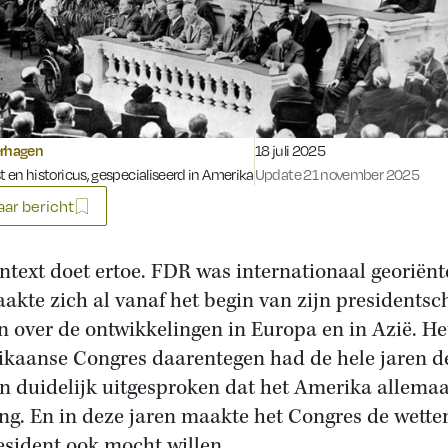
Gepubliceerd op:
erhagen
18 juli 2025
st en historicus, gespecialiseerd in Amerika
Update 21 november 2025
ar bericht
ntext doet ertoe. FDR was internationaal georiënt
aakte zich al vanaf het begin van zijn presidents
n over de ontwikkelingen in Europa en in Azië. He
kaanse Congres daarentegen had de hele jaren de
en duidelijk uitgesproken dat het Amerika allemaa
ng. En in deze jaren maakte het Congres de wette
esident ook mocht willen.