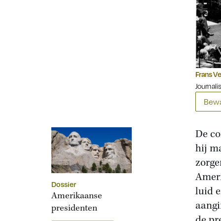
Frans V
Journali
Bewa
De co
hij m
zorge
Ameri
Dossier
luid 
Amerikaanse
aangi
presidenten
de pr