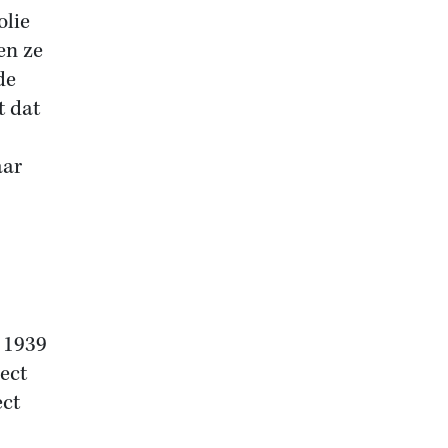
olie
en ze
de
t dat
aar
 1939
rect
ect