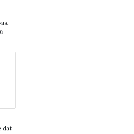
was.
an
e dat