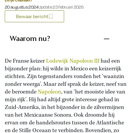
Gepubliceerd op:
20 augustus 2024
Update 23 februari 2026
Bewaar bericht
Waarom nu?
De Franse keizer
Lodewijk Napoleon III
had een
bijzonder plan: hij wilde in Mexico een keizerrijk
stichten. Zijn tegenstanders vonden het ‘waanzin
zonder weerga’. Maar zelf sprak de keizer, neef van
de beroemde
Napoleon
, van ‘het mooiste idee van
mijn rijk’. Hij had altijd grote interesse gehad in
Zuid-Amerika, in het bijzonder in de zilvermijnen
van het Mexicaanse Sonora. Ook droomde hij
ervan om de handelsroutes tussen de Atlantische
en de Stille Oceaan te verbinden. Bovendien, zo