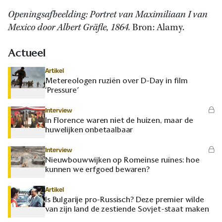
Openingsafbeelding: Portret van Maximiliaan I van
Mexico door Albert Gräfle, 1864.
Bron: Alamy.
Actueel
Artikel
Metereologen ruziën over D-Day in film
‘Pressure’
Interview
In Florence waren niet de huizen, maar de
huwelijken onbetaalbaar
Interview
Nieuwbouwwijken op Romeinse ruïnes: hoe
kunnen we erfgoed bewaren?
Artikel
Is Bulgarije pro-Russisch? Deze premier wilde
van zijn land de zestiende Sovjet-staat maken