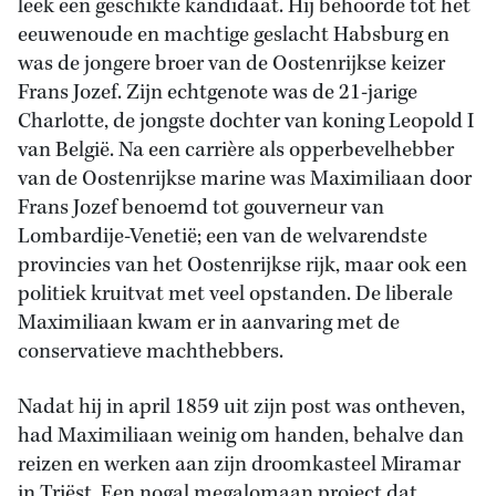
leek een geschikte kandidaat. Hij behoorde tot het
eeuwenoude en machtige geslacht Habsburg en
was de jongere broer van de Oostenrijkse keizer
Frans Jozef. Zijn echtgenote was de 21-jarige
Charlotte, de jongste dochter van koning Leopold I
van België. Na een carrière als opperbevelhebber
van de Oostenrijkse marine was Maximiliaan door
Frans Jozef benoemd tot gouverneur van
Lombardije-Venetië; een van de welvarendste
provincies van het Oostenrijkse rijk, maar ook een
politiek kruitvat met veel opstanden. De liberale
Maximiliaan kwam er in aanvaring met de
conservatieve machthebbers.
Nadat hij in april 1859 uit zijn post was ontheven,
had Maximiliaan weinig om handen, behalve dan
reizen en werken aan zijn droomkasteel Miramar
in Triëst. Een nogal megalomaan project dat