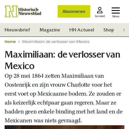
Abonneren
Account
Menu
Nieuwsbrief
Magazine
HN Actueel
Shop
Ge
Home
Maximiliaan: de verlosser van Mexico
Maximiliaan: de verlosser van
Mexico
Op 28 mei 1864 zetten Maximiliaan van
Oostenrijk en zijn vrouw Charlotte voor het
eerst voet op Mexicaanse bodem. Ze zouden er
als keizerlijk echtpaar gaan regeren. Maar ze
hadden geen enkele binding met het land en de
Mexicanen was niets gevraagd.
Zoek