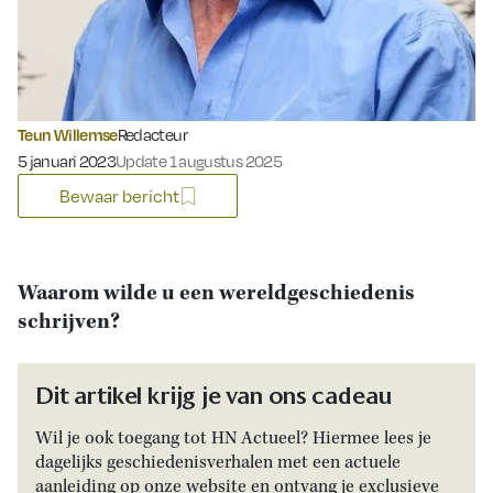
Teun Willemse
Redacteur
Gepubliceerd op:
5 januari 2023
Update 1 augustus 2025
Bewaar bericht
Waarom wilde u een wereldgeschiedenis
schrijven?
Dit artikel krijg je van ons cadeau
Wil je ook toegang tot HN Actueel? Hiermee lees je
dagelijks geschiedenisverhalen met een actuele
aanleiding op onze website en ontvang je exclusieve