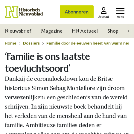
Abonneren
Account
Menu
Nieuwsbrief
Magazine
HN Actueel
Shop
Ge
Home
Dossiers
Familie door de eeuwen heen: van warm nest t
‘Familie is ons laatste
toevluchtsoord’
Dankzij de coronalockdown kon de Britse
historicus Simon Sebag Montefiore zijn droom
verwezenlijken: een geschiedenis van de wereld
schrijven. In zijn nieuwste boek behandelt hij
het verleden van de mensheid aan de hand van
familie. Ambitieuze families deden er
Zoek