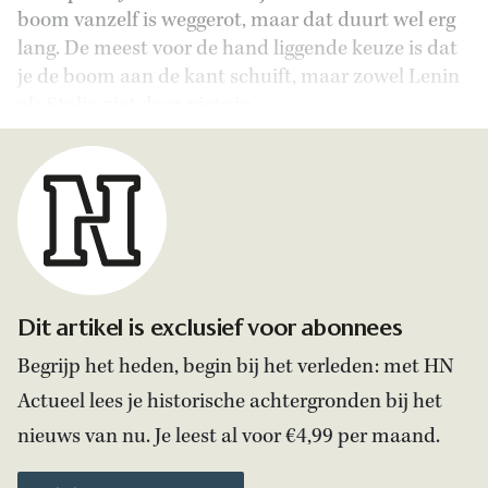
boom vanzelf is weggerot, maar dat duurt wel erg
lang. De meest voor de hand liggende keuze is dat
je de boom aan de kant schuift, maar zowel Lenin
als Stalin ziet daar niets in.
Dit artikel is exclusief voor abonnees
Begrijp het heden, begin bij het verleden: met HN
Actueel lees je historische achtergronden bij het
nieuws van nu. Je leest al voor €4,99 per maand.