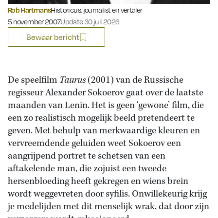
Rob Hartmans
Historicus, journalist en vertaler
Gepubliceerd op:
5 november 2007
Update 30 juli 2026
Bewaar bericht
De speelfilm
Taurus
(2001) van de Russische
regisseur Alexander Sokoerov gaat over de laatste
maanden van Lenin. Het is geen ‘gewone’ film, die
een zo realistisch mogelijk beeld pretendeert te
geven. Met behulp van merkwaardige kleuren en
vervreemdende geluiden weet Sokoerov een
aangrijpend portret te schetsen van een
aftakelende man, die zojuist een tweede
hersenbloeding heeft gekregen en wiens brein
wordt weggevreten door syfilis. Onwillekeurig krijg
je medelijden met dit menselijk wrak, dat door zijn