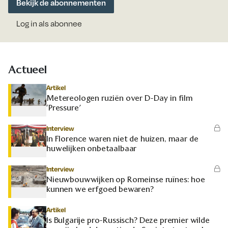
Bekijk de abonnementen
Log in als abonnee
Actueel
Artikel
Metereologen ruziën over D-Day in film
‘Pressure’
Interview
In Florence waren niet de huizen, maar de
huwelijken onbetaalbaar
Interview
Nieuwbouwwijken op Romeinse ruïnes: hoe
kunnen we erfgoed bewaren?
Artikel
Is Bulgarije pro-Russisch? Deze premier wilde