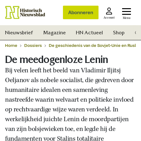
Abonneren
Account
Menu
Nieuwsbrief
Magazine
HN Actueel
Shop
Ge
Home
Dossiers
De geschiedenis van de Sovjet-Unie en Ruslan
De meedogenloze Lenin
Bij velen leeft het beeld van Vladimir Iljitsj
Oeljanov als nobele socialist, die gedreven door
humanitaire idealen een samenleving
nastreefde waarin welvaart en politieke invloed
op rechtvaardige wijze waren verdeeld. In
werkelijkheid juichte Lenin de moordpartijen
van zijn bolsjewieken toe, en legde hij de
Zoek
fundamenten voor Stalins totalitaire