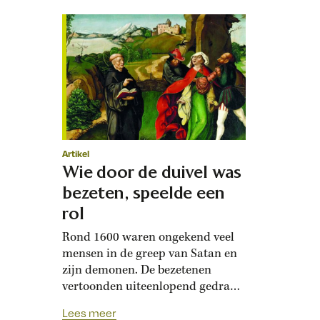
Artikel
Wie door de duivel was
bezeten, speelde een
rol
Rond 1600 waren ongekend veel
mensen in de greep van Satan en
zijn demonen. De bezetenen
vertoonden uiteenlopend gedrag
en geneesheren stelden
Lees meer
verschillende diagnoses. Was er