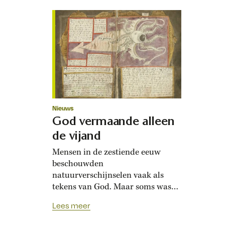
Nieuws
God vermaande alleen
de vijand
Mensen in de zestiende eeuw
beschouwden
natuurverschijnselen vaak als
tekens van God. Maar soms was
een verklaring een kwestie van
Lees meer
politiek.