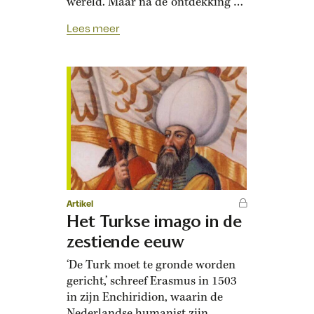
wereld. Maar na de ‘ontdekking’
van Amerika door Columbus
Lees meer
ontstond een uitwisseling van
mensen, planten en ziekten tussen
de continenten. Het veranderde
de wereld totaal. Wat hebben een
boterham met pindakaas, een
Argentijnse runderbiefstuk en de
Ierse hongersnood van 1845-1849
met elkaar…
Artikel
Het Turkse imago in de
zestiende eeuw
‘De Turk moet te gronde worden
gericht,’ schreef Erasmus in 1503
in zijn Enchiridion, waarin de
Nederlandse humanist zijn