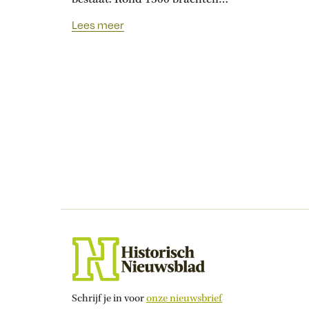
Nicolaus Copernicus’ observaties
Lees meer
van de sterrenhemel het
wereldbeeld aan het wankelen.
Schrijf je in voor
onze nieuwsbrief