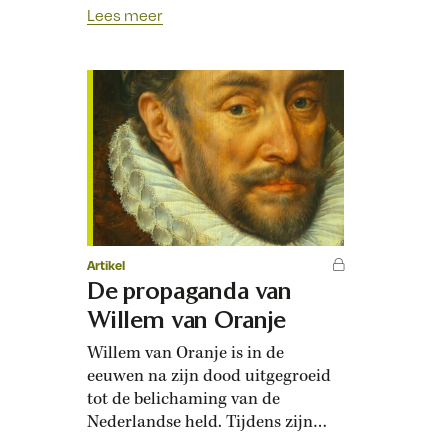
hervormingen was de Fries Viglius
Lees meer
van Aytta. Deze diplomaat
steunde de Habsburgers
onvoorwaardelijk en speelde een
belangrijke rol bij de
centralisering van de Lage
Landen. De periode voor de
Opstand heeft altijd minder
aandacht gekregen dan de…
Artikel
De propaganda van
Willem van Oranje
Willem van Oranje is in de
eeuwen na zijn dood uitgegroeid
tot de belichaming van de
Nederlandse held. Tijdens zijn
leven was Oranjes heldenstatus