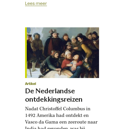
Lees meer
echter zeker niet onbetwist,
ondanks actieve pogingen de
beeldvorming rondom zijn
persoon te beïnvloeden. Huilende
vrouwen, vloekende mannen die
rondrenden met ontblote
zwaarden – in Delft brak op 10
juli 1584…
Artikel
De Nederlandse
ontdekkingsreizen
Nadat Christoffel Columbus in
1492 Amerika had ontdekt en
Vasco da Gama een zeeroute naar
India had gevonden, was bij