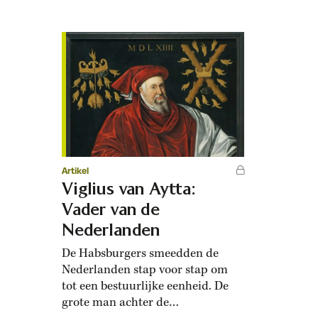
bij deze bezetenheid sprake van
ziekte, bedrog of theater? In de
vroegmoderne tijd was vrijwel
iedereen ervan overtuigd dat de
duivel bezit kon nemen van
iemands lichaam en geest…
Artikel
Viglius van Aytta:
Vader van de
Nederlanden
De Habsburgers smeedden de
Nederlanden stap voor stap om
tot een bestuurlijke eenheid. De
grote man achter de