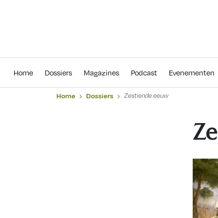
Home
Dossiers
Magazines
Podcas
Home
Dossiers
Magazines
Podcast
Evenementen
Home
Dossiers
Zestiende eeuw
Ze