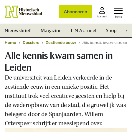
Abonneren
Account
Menu
Nieuwsbrief
Magazine
HN Actueel
Shop
Ge
Home
Dossiers
Zestiende eeuw
Alle kennis kwam samen in
Alle kennis kwam samen in
Leiden
De universiteit van Leiden verkeerde in de
zestiende eeuw in een unieke positie. Het
instituut trok veel creatieve geesten en hielp bij
de wederopbouw van de stad, die gruwelijk was
belegerd door de Spanjaarden. Willem
Otterspeer schrijft er meeslepend over.
Zoek