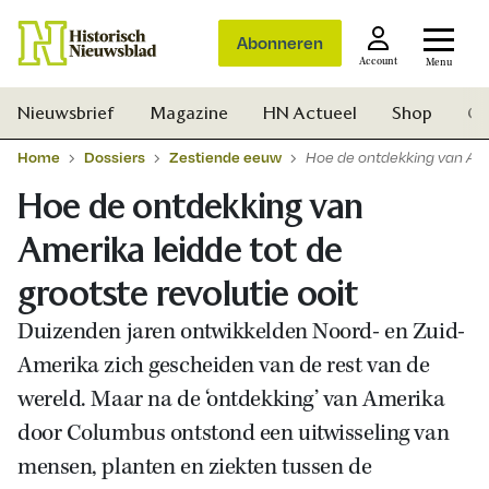
Abonneren
Account
Menu
Nieuwsbrief
Magazine
HN Actueel
Shop
Ge
Home
Dossiers
Zestiende eeuw
Hoe de ontdekking van Amer
Hoe de ontdekking van
Amerika leidde tot de
grootste revolutie ooit
Duizenden jaren ontwikkelden Noord- en Zuid-
Amerika zich gescheiden van de rest van de
wereld. Maar na de ‘ontdekking’ van Amerika
door Columbus ontstond een uitwisseling van
mensen, planten en ziekten tussen de
Zoek