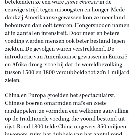
betekenden ze een ware
game changer
in de
eeuwige strijd tegen misoogsten en honger. Mede
dankzij Amerikaanse gewassen kon ze meer land
bebouwen dan ooit tevoren. Hongersnoden namen
af in aantal en intensiteit. Door meer en betere
voeding werden mensen ook beter bestand tegen
ziekten. De gevolgen waren verstrekkend. De
introductie van Amerikaanse gewassen in Eurazië
en Afrika droeg ertoe bij dat de wereldbevolking
tussen 1500 en 1800 verdubbelde tot zo’n 1 miljard
zielen.
China en Europa groeiden het spectaculairst.
Chinese boeren omarmden maïs en zoete
aardappelen; ze vormden een welkome aanvulling
op de traditionele voeding, die vooral bestond uit
rijst. Rond 1800 telde China ongeveer 350 miljoen
inwoners, ruim het dubbele van het aantal rond