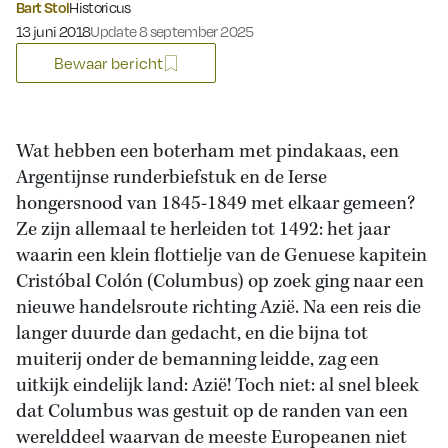
Bart Stol
Historicus
Gepubliceerd op:
13 juni 2018
Update 8 september 2025
Bewaar bericht
Wat hebben een boterham met pindakaas, een
Argentijnse runderbiefstuk en de Ierse
hongersnood van 1845-1849 met elkaar gemeen?
Ze zijn allemaal te herleiden tot 1492: het jaar
waarin een klein flottielje van de Genuese kapitein
Cristóbal Colón (Columbus) op zoek ging naar een
nieuwe handelsroute richting Azië. Na een reis die
langer duurde dan gedacht, en die bijna tot
muiterij onder de bemanning leidde, zag een
uitkijk eindelijk land: Azië! Toch niet: al snel bleek
dat Columbus was gestuit op de randen van een
werelddeel waarvan de meeste Europeanen niet