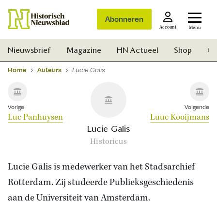
Abonneren
Account
Menu
Nieuwsbrief
Magazine
HN Actueel
Shop
Ge
Home
Auteurs
Lucie Galis
Vorige
Volgende
Luc Panhuysen
Luuc Kooijmans
Lucie Galis
Historicus
Lucie Galis is medewerker van het Stadsarchief
Rotterdam. Zij studeerde Publieksgeschiedenis
aan de Universiteit van Amsterdam.
Zoek