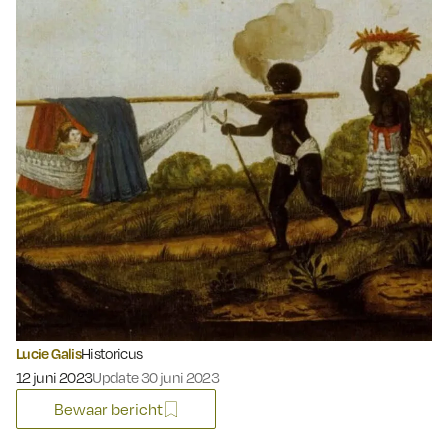
Lucie Galis
Historicus
Gepubliceerd op:
12 juni 2023
Update 30 juni 2023
Bewaar bericht