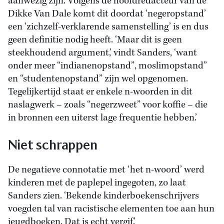
aanwezig zijn. Volgens de hoofdredacteur van de
Dikke Van Dale komt dit doordat ‘negeropstand’
een ‘zichzelf-verklarende samenstelling’ is en dus
geen definitie nodig heeft. ‘Maar dit is geen
steekhoudend argument,’ vindt Sanders, ‘want
onder meer “indianenopstand”, moslimopstand”
en “studentenopstand” zijn wel opgenomen.
Tegelijkertijd staat er enkele n-woorden in dit
naslagwerk – zoals “negerzweet” voor koffie – die
in bronnen een uiterst lage frequentie hebben.’
Niet schrappen
De negatieve connotatie met ‘het n-woord’ werd
kinderen met de paplepel ingegoten, zo laat
Sanders zien. ‘Bekende kinderboekenschrijvers
voegden tal van racistische elementen toe aan hun
jeugdboeken. Dat is echt vergif.’