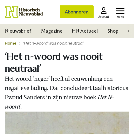
Abonneren
Account
Menu
Nieuwsbrief
Magazine
HN Actueel
Shop
Ge
Home
‘Het n-woord was nooit neutraal’
‘Het n-woord was nooit
neutraal’
Het woord ‘neger’ heeft al eeuwenlang een
negatieve lading. Dat concludeert taalhistoricus
Ewoud Sanders in zijn nieuwe boek
Het N-
woord
.
Zoek