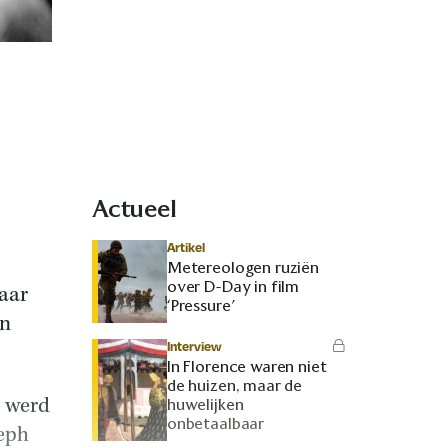
Actueel
Artikel
Metereologen ruziën
over D-Day in film
daar
‘Pressure’
an
Interview
In Florence waren niet
de huizen, maar de
, werd
huwelijken
onbetaalbaar
seph