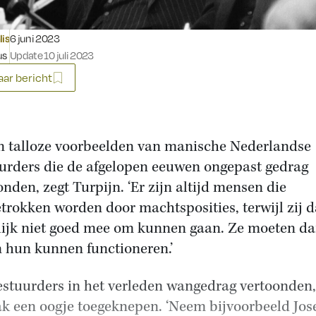
Gepubliceerd op:
lis
6 juni 2023
us
Update 10 juli 2023
ar bericht
jn talloze voorbeelden van manische Nederlandse
urders die de afgelopen eeuwen ongepast gedrag
onden, zegt Turpijn. ‘Er zijn altijd mensen die
trokken worden door machtsposities, terwijl zij 
lijk niet goed mee om kunnen gaan. Ze moeten d
 hun kunnen functioneren.’
estuurders in het verleden wangedrag vertoonden
ak een oogje toegeknepen. ‘Neem bijvoorbeeld Jo