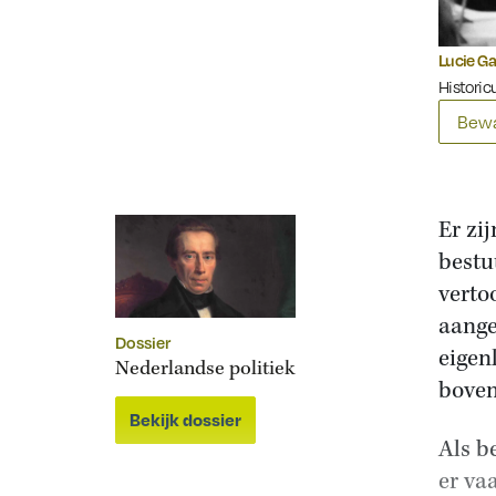
Lucie Ga
Historic
Bewa
Er zi
bestu
verto
aange
Dossier
eigen
Nederlandse politiek
boven
Bekijk dossier
Als b
er va