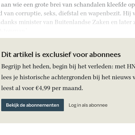
 aan wie een grote brei van schandalen kleefde op
d van corruptie, seks, diefstal en wapenbezit. Hij
danks minister van Buitenlandse Zaken en later z
-topman.’
Dit artikel is exclusief voor abonnees
Begrijp het heden, begin bij het verleden: met H
lees je historische achtergronden bij het nieuws 
leest al voor €4,99 per maand.
Bekijk de abonnementen
Log in als abonnee