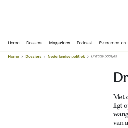
Home
Dossiers
Magazines
Podcas
Home
Dossiers
Magazines
Podcast
Evenementen
Home
Dossiers
Nederlandse politiek
Driftige baasjes
Dr
Met 
ligt
wang
van a