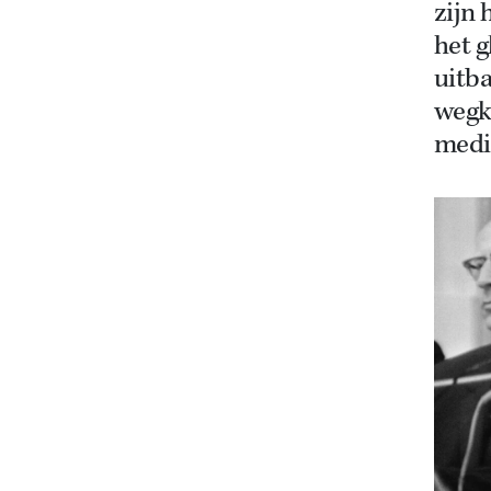
zijn 
het g
uitba
wegkw
media