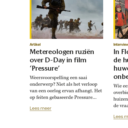
Artikel
Intervie
Metereologen ruziën
In F
over D-Day in film
de h
‘Pressure’
huwe
onbe
Weersvoorspelling een saai
onderwerp? Niet als het verloop
Wie ee
van een oorlog ervan afhangt. Het
overbi
op feiten gebaseerde Pressure
huizen
toont de hoogoplopende ruzie
de vra
Lees meer
tussen geallieerde meteorologen
Renais
Lees m
over de verwachting voor D-Day.
ook la
Bedolven onder tegenstrijdige
doordat