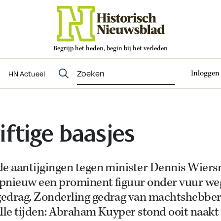
Begrijp het heden, begin bij het verleden
Abonneren
t
Evenementen
HN Actueel
Inloggen
HN Actueel
iftige baasjes
de aantijgingen tegen minister Dennis Wier
 opnieuw een prominent figuur onder vuur we
edrag. Zonderling gedrag van machtshebbers
lle tijden: Abraham Kuyper stond ooit naakt