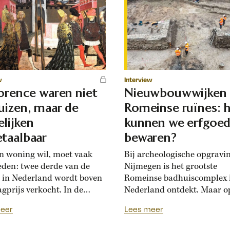
w
Interview
lorence waren niet
Nieuwbouwwijken
uizen, maar de
Romeinse ruïnes: 
lijken
kunnen we erfgoe
taalbaar
bewaren?
n woning wil, moet vaak
Bij archeologische opgravi
eden: twee derde van de
Nijmegen is het grootste
 in Nederland wordt boven
Romeinse badhuiscomplex 
agprijs verkocht. In de
Nederland ontdekt. Maar o
sance hadden Florentijnen
plek van de opgraving wor
eer
Lees meer
st van overbiedingsgekte:
binnenkort een nieuwe wo
 rijke families de prijs
gebouwd. Hoogleraar Moni