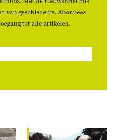
 je inbox. Met de nieuwsbrief mis
ied van geschiedenis. Abonnees
egang tot alle artikelen.