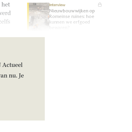
 het
Interview
Nieuwbouwwijken op
 werd
Romeinse ruïnes: hoe
elfs
kunnen we erfgoed
bewaren?
Artikel
Is Bulgarije pro-
Russisch? Deze premier
wilde van zijn land de
zestiende Sovjet-staat
N Actueel
maken
van nu. Je