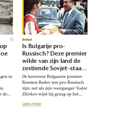
Artikel
 op
Is Bulgarije pro-
hoe
Russisch? Deze premier
d
wilde van zijn land de
zestiende Sovjet-staat
maken
ngen in
De kersverse Bulgaarse premier
Roemen Radev zou pro-Russisch
in
zijn; net als zijn voorganger Todor
p de
Zhivkov wijst hij graag op het
dt
Russische bevrijdingsverhaal van
Lees meer
onwijk
1878. Die vroegere premier was zo
que
loyaal aan het Kremlin, dat hij de