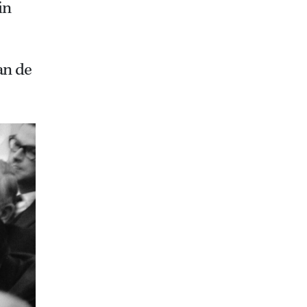
in
e
an de