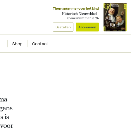
Themanummer over het kind
Historisch Nieuwsblad -
zomernummer 2026
Bestellen
Abonneren
Shop
Contact
sma
gens
 is
 voor