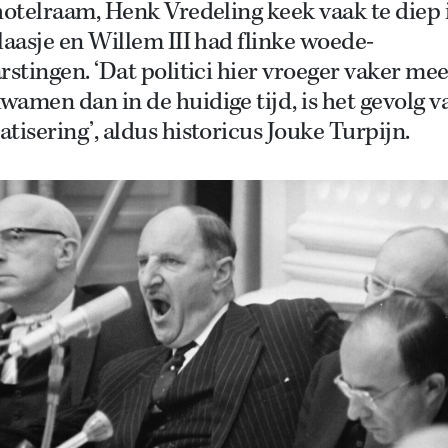
hotelraam, Henk Vredeling keek vaak te diep 
laasje en Willem III had flinke woede-
rstingen. ‘Dat politici hier vroeger vaker me
amen dan in de huidige tijd, is het gevolg v
tisering’, aldus historicus Jouke Turpijn.