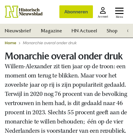
Abonneren
Account
Menu
Nieuwsbrief
Magazine
HN Actueel
Shop
Ge
Home
Monarchie overal onder druk
Monarchie overal onder druk
Willem-Alexander zit tien jaar op de troon: een
moment om terug te blikken. Maar voor het
zoveelste jaar op rij is zijn populariteit gedaald.
Terwijl in 2020 nog 76 procent van de bevolking
vertrouwen in hem had, is dit gedaald naar 46
procent in 2023. Slechts 55 procent geeft aan de
monarchie te willen behouden; één op de vier
Zoek
Nederlanders is voorstander van een republiek.