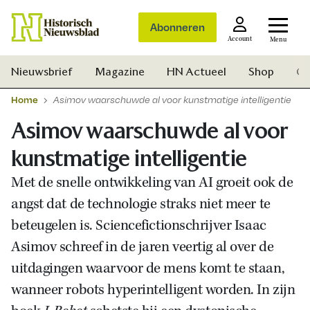
Abonneren
Account
Menu
Nieuwsbrief
Magazine
HN Actueel
Shop
Ge
Home
Asimov waarschuwde al voor kunstmatige intelligentie
Asimov waarschuwde al voor
kunstmatige intelligentie
Met de snelle ontwikkeling van AI groeit ook de
angst dat de technologie straks niet meer te
beteugelen is. Sciencefictionschrijver Isaac
Asimov schreef in de jaren veertig al over de
uitdagingen waarvoor de mens komt te staan,
wanneer robots hyperintelligent worden. In zijn
Zoek