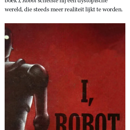
boek
I, Robot
schetste hij een dystopische
wereld, die steeds meer realiteit lijkt te worden.