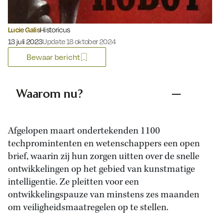
Lucie Galis
Historicus
Gepubliceerd op:
13 juli 2023
Update 18 oktober 2024
Bewaar bericht
Waarom nu?
Afgelopen maart ondertekenden 1100
techpromintenten en wetenschappers een open
brief, waarin zij hun zorgen uitten over de snelle
ontwikkelingen op het gebied van kunstmatige
intelligentie. Ze pleitten voor een
ontwikkelingspauze van minstens zes maanden
om veiligheidsmaatregelen op te stellen.