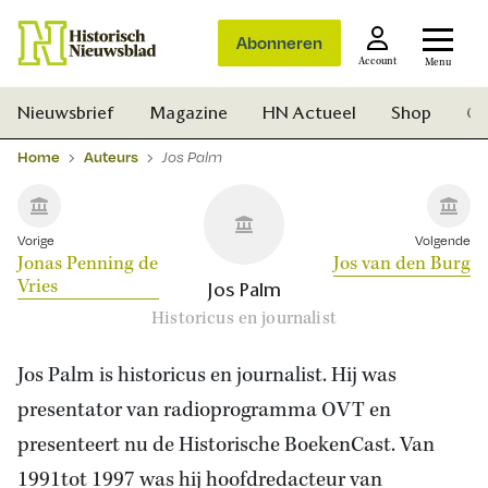
Abonneren
Account
Menu
Nieuwsbrief
Magazine
HN Actueel
Shop
Ge
Home
Auteurs
Jos Palm
Vorige
Volgende
Jonas Penning de
Jos van den Burg
Vries
Jos Palm
Historicus en journalist
Jos Palm is historicus en journalist. Hij was
presentator van radioprogramma OVT en
presenteert nu de Historische BoekenCast. Van
Zoek
1991tot 1997 was hij hoofdredacteur van