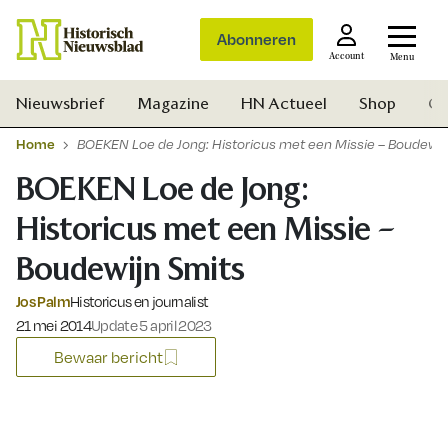
Abonneren
Account
Menu
Nieuwsbrief
Magazine
HN Actueel
Shop
Ge
Home
BOEKEN Loe de Jong: Historicus met een Missie – Boudewij
BOEKEN Loe de Jong:
Historicus met een Missie –
Boudewijn Smits
Jos Palm
Historicus en journalist
Gepubliceerd op:
21 mei 2014
Update 5 april 2023
Bewaar bericht
Zoek