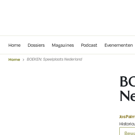
Home
Dossiers
Magazines
Podcas
Home
Dossiers
Magazines
Podcast
Evenementen
Home
BOEKEN: Speelplaats Nederland
BO
Ne
Jos Pal
Historicu
Bewa