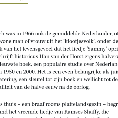
ch was in 1966 ook de gemiddelde Nederlander, o
wone man of vrouw uit het ‘klootjesvolk’, onder d
k van het levensgevoel dat het liedje ‘Sammy’ opri
chrijft historicus Han van der Horst ergens halve
nieuwste boek, een populaire studie over Nederla
n 1950 en 2000. Het is een even belangrijke als jui
tering, een sleutel tot zijn boek en wellicht tot de
liteit van de halve eeuw na de oorlog.
ns thuis – een braaf rooms plattelandsgezin – beg
nd het vreemde liedje van Ramses Shaffy, die