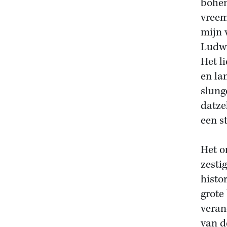
bohem
vreem
mijn 
Ludwi
Het l
en la
slung
datzel
een st
Het o
zesti
histo
grote
veran
van d