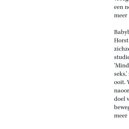
een n
meer 
Babyb
Horst
zichz
studie
‘Mind
seks,
ooit.
naoor
doel 
beweg
meer t