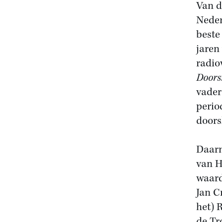
Van d
Neder
beste
jaren
radio
Doors
vader
perio
doors
Daarn
van H
waard
Jan C
het) 
de Tr