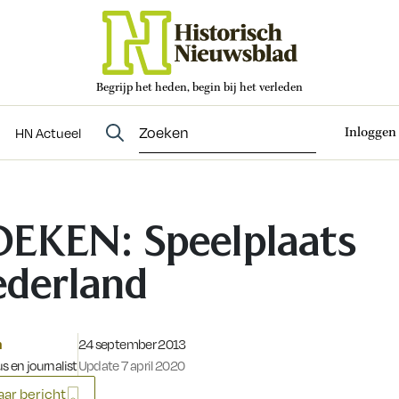
Begrijp het heden, begin bij het verleden
Abonneren
t
Evenementen
HN Actueel
Inloggen
HN Actueel
EKEN: Speelplaats
derland
Gepubliceerd op:
m
24 september 2013
s en journalist
Update 7 april 2020
ar bericht