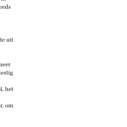
eeds
te uit
meer
zestig
l, het
er, om