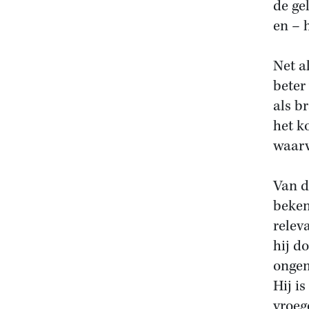
de ge
en – h
Net al
beter
als b
het k
waarv
Van d
beken
relev
hij d
ongem
Hij is
vroeg