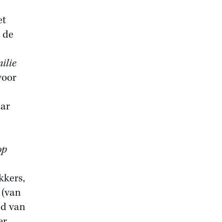
et
 de
ilie
voor
aar
op
kkers,
 (van
jd van
er