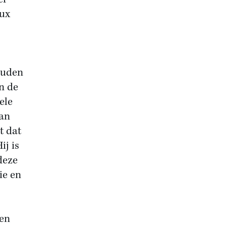
eux
ouden
n de
ele
Van
t dat
ij is
 deze
ie en
fen