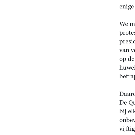
enige
We mo
prote
presid
van v
op de
huwel
betra
Daaro
De Qu
bij el
onbew
vijft