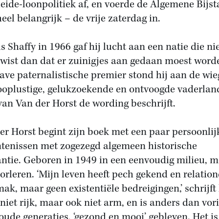
leide-loonpolitiek af, en voerde de Algemene Bijs
eel belangrijk – de vrije zaterdag in.
s Shaffy in 1966 gaf hij lucht aan een natie die ni
 wist dan dat er zuinigjes aan gedaan moest word
rave paternalistische premier stond hij aan de wie
ooplustige, gelukzoekende en ontvoogde vaderlan
an Van der Horst de wording beschrijft.
er Horst begint zijn boek met een paar persoonlij
tenissen met zogezegd algemeen historische
antie. Geboren in 1949 in een eenvoudig milieu, 
oorleren. ‘Mijn leven heeft pech gekend en relation
ak, maar geen existentiële bedreigingen,’ schrijft 
 niet rijk, maar ook niet arm, en is anders dan vor
oude generaties, ‘gezond en mooi’ gebleven. Het is