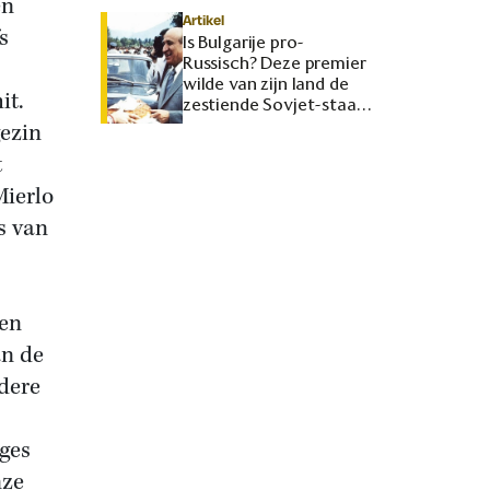
en
Artikel
s
Is Bulgarije pro-
Russisch? Deze premier
wilde van zijn land de
it.
zestiende Sovjet-staat
maken
gezin
t
Mierlo
ts van
ren
an de
rdere
ges
nze