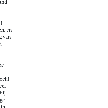
tand
et
en, en
g van
d
ke
mocht
eel
hij.
ige
 in