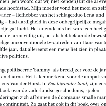
ien (een woord dat wij niet kenden) uit die al ev
de hoofdstad. Mijn moeder vond het mooi en zelf
vader – liefhebber van het schlagerduo Lena und
g – had aardigheid in deze onbegrijpelijke megah
iedje gaf lucht. Het ademde als het ware een heel 
nd de jaren vijftig uit, net als het befaamde bewus
elige onconventionele tv-optreden van Hans van 
fde jaar, dat allereerst een mens liet zien in plaa
ijve politicus.
ngepolitiseerde ‘Sammy’ als breekijzer voor de ja
g en daarna. Het is kenmerkend voor de aanpak v
ricus Van der Horst. In
Een bijzonder land
, zijn ee
 boek over de vaderlandse geschiedenis, spelen
deringen zich af binnen de doorgaans smalle mar
e continuïteit. Zo gaat het ook in dit boek, over ‘o