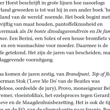
er Horst beschrijft in grote lijnen hoe naoorlogs
land geworden is tot wat hij in een ander boek ‘h
 land van de wereld’ noemde. Het boek begint met
 vijftig van maat houden, pantoffelknusheid en
vermaak als
De bonte dinsdagavondtrein
en
De fam
nee
. Een Berini, een Solex of een heuse bromfiets 
 en een wasmachine voor moeder. Daarmee is de
de getekend. Het zijn de jaren van bescheiden, m
laggevende vooruitgang.
a komen de jaren zestig, van
Brandpunt
,
Top of fl
erman Stok (‘Love Me Do’ van de Beatles was
eloos, oordeelde de jury), Provo, monseigneur Be
remer, vloeistofdia’s, het ezelsproces tegen Gerard
Reve en de Maagdenhuisbezetting. Het is ook de ti
os en de EO, van de vliegvakantie naar Spanje, Bo