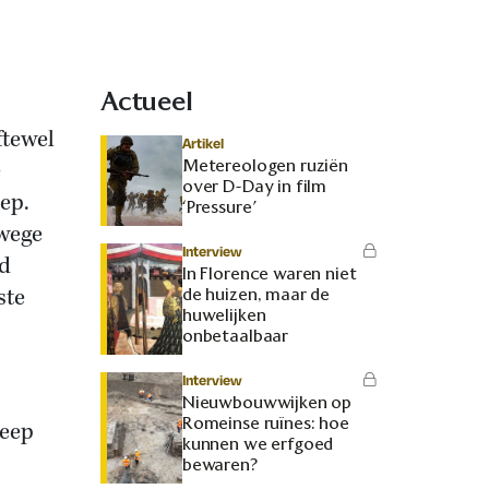
Actueel
ftewel
Artikel
Metereologen ruziën
e
over D-Day in film
ep.
‘Pressure’
rwege
Interview
nd
In Florence waren niet
ste
de huizen, maar de
huwelijken
onbetaalbaar
Interview
Nieuwbouwwijken op
Romeinse ruïnes: hoe
reep
kunnen we erfgoed
bewaren?