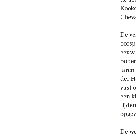
Koeko
Cheva
De ve
oorsp
eeuw 
bodem
jaren
der H
vast 
een ki
tijde
opgew
De we