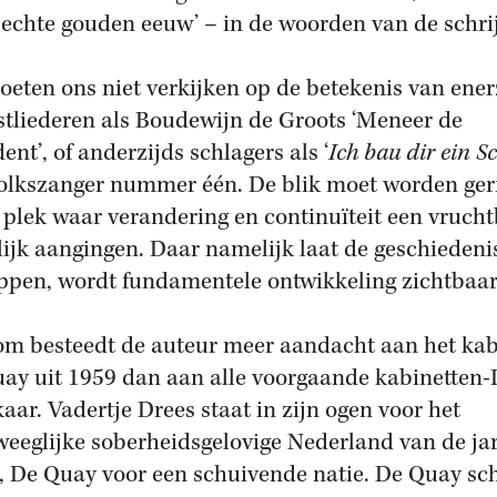
 echte gouden eeuw’ – in de woorden van de schrij
eten ons niet verkijken op de betekenis van ener
stliederen als Boudewijn de Groots ‘Meneer de
ent’, of anderzijds schlagers als ‘
Ich bau dir ein S
olkszanger nummer één. De blik moet worden ger
 plek waar verandering en continuïteit een vruch
ijk aangingen. Daar namelijk laat de geschiedeni
ppen, wordt fundamentele ontwikkeling zichtbaar
m besteedt de auteur meer aandacht aan het kab
ay uit 1959 dan aan alle voorgaande kabinetten-
kaar. Vadertje Drees staat in zijn ogen voor het
eeglijke soberheidsgelovige Nederland van de ja
ig, De Quay voor een schuivende natie. De Quay sc