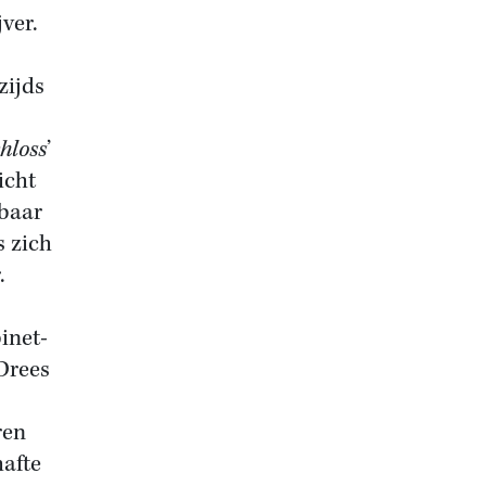
ver.
zijds
chloss
’
icht
tbaar
s zich
.
inet-
Drees
ren
hafte