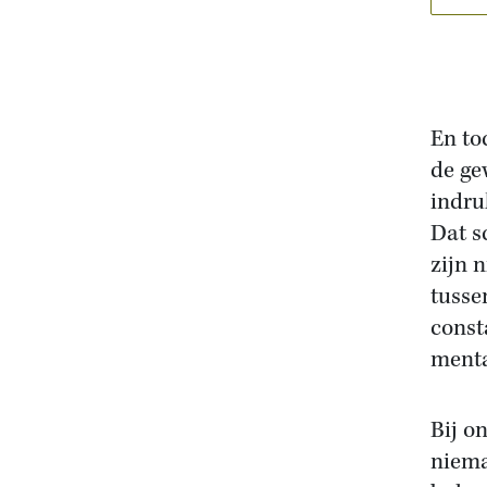
En to
de ge
indru
Dat s
zijn 
tusse
consta
menta
Bij o
niema