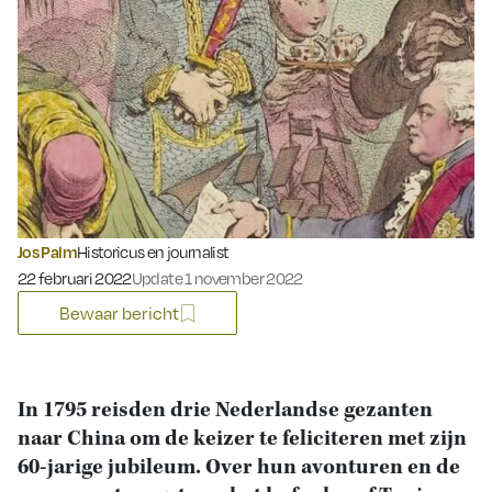
Jos Palm
Historicus en journalist
Gepubliceerd op:
22 februari 2022
Update 1 november 2022
Bewaar bericht
In 1795 reisden drie Nederlandse gezanten
naar China om de keizer te feliciteren met zijn
60-jarige jubileum. Over hun avonturen en de