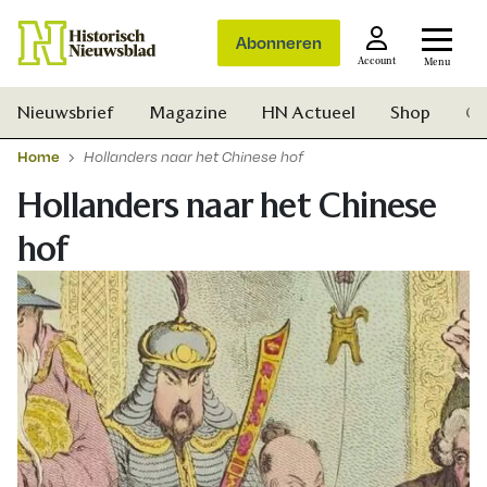
Abonneren
Account
Menu
Nieuwsbrief
Magazine
HN Actueel
Shop
Ge
Home
Hollanders naar het Chinese hof
Hollanders naar het Chinese
hof
Zoek