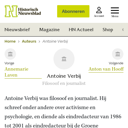
Abonneren
Account
Menu
Nieuwsbrief
Magazine
HN Actueel
Shop
Ge
Home
Auteurs
Antoine Verbij
Vorige
Volgende
Annemarie
Anton van Hooff
Laven
Antoine Verbij
Filosoof en journalist
Antoine Verbij was filosoof en journalist. Hij
schreef onder andere over activisme en
psychologie, en diende als eindredacteur van 1986
Zoek
tot 2001 als eindredacteur bij de Groene