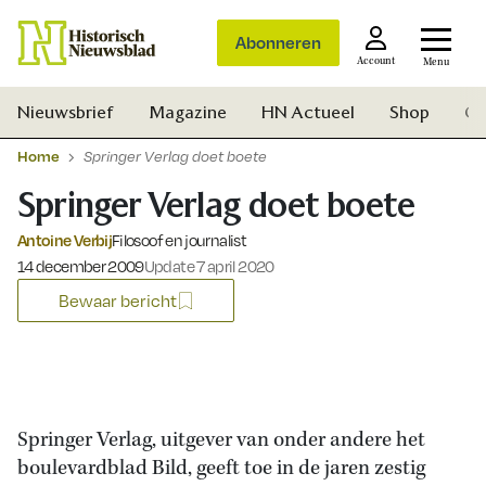
Abonneren
Account
Menu
Nieuwsbrief
Magazine
HN Actueel
Shop
Ge
Home
Springer Verlag doet boete
Springer Verlag doet boete
Antoine Verbij
Filosoof en journalist
Gepubliceerd op:
14 december 2009
Update 7 april 2020
Bewaar bericht
Springer Verlag, uitgever van onder andere het
boulevardblad Bild, geeft toe in de jaren zestig
Zoek