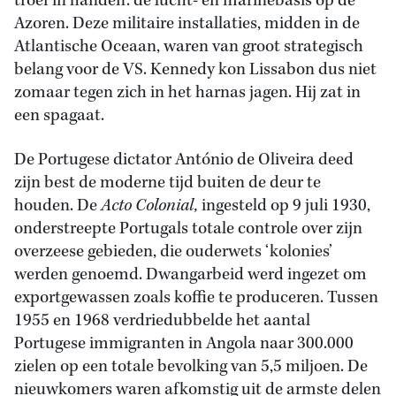
troef in handen: de lucht- en marinebasis op de
Azoren. Deze militaire installaties, midden in de
Atlantische Oceaan, waren van groot strategisch
belang voor de VS. Kennedy kon Lissabon dus niet
zomaar tegen zich in het harnas jagen. Hij zat in
een spagaat.
De Portugese dictator António de Oliveira deed
zijn best de moderne tijd buiten de deur te
houden. De
Acto Colonial,
ingesteld op 9 juli 1930,
onderstreepte Portugals totale controle over zijn
overzeese gebieden, die ouderwets ‘kolonies’
werden genoemd. Dwangarbeid werd ingezet om
exportgewassen zoals koffie te produceren. Tussen
1955 en 1968 verdriedubbelde het aantal
Portugese immigranten in Angola naar 300.000
zielen op een totale bevolking van 5,5 miljoen. De
nieuwkomers waren afkomstig uit de armste delen