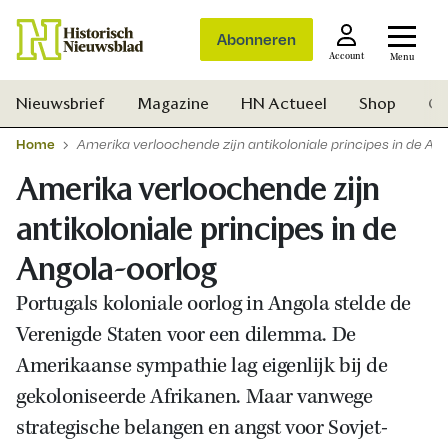
Abonneren
Account
Menu
Nieuwsbrief
Magazine
HN Actueel
Shop
Ge
Home
Amerika verloochende zijn antikoloniale principes in de An
Amerika verloochende zijn
antikoloniale principes in de
Angola-oorlog
Portugals koloniale oorlog in Angola stelde de
Verenigde Staten voor een dilemma. De
Amerikaanse sympathie lag eigenlijk bij de
gekoloniseerde Afrikanen. Maar vanwege
strategische belangen en angst voor Sovjet-
Zoek