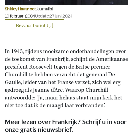
Shirley Haasnoot
Journalist
Gepubliceerd op:
10 februari 2004
Update 27 juni 2024
Bewaar bericht
In 1943, tijdens moeizame onderhandelingen over
de toekomst van Frankrijk, schijnt de Amerikaanse
president Roosevelt tegen de Britse premier
Churchill te hebben verzucht dat generaal De
Gaulle, leider van het Franse verzet, zich wel erg
gedroeg als Jeanne d’Arc. Waarop Churchill
antwoordde: ‘Ja, maar helaas staat mijn kerk het
niet toe dat ik de maagd laat verbranden.’
Meer lezen over Frankrijk? Schrijf u in voor
onze gratis nieuwsbrief.